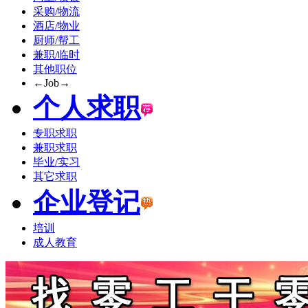
采购/物流
酒店/物业
厨师/帮工
兼职/临时
其他职位
←Job→
个人求职
专职求职
兼职求职
毕业/实习
其它求职
企业登记
培训
成人教育