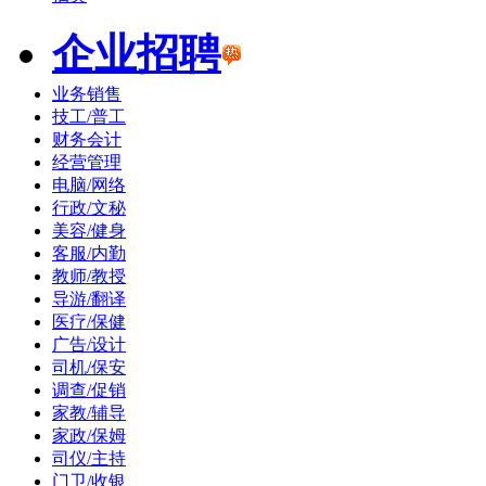
企业招聘
业务销售
技工/普工
财务会计
经营管理
电脑/网络
行政/文秘
美容/健身
客服/内勤
教师/教授
导游/翻译
医疗/保健
广告/设计
司机/保安
调查/促销
家教/辅导
家政/保姆
司仪/主持
门卫/收银