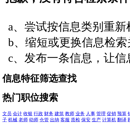
a、尝试按信息类别重新
b、缩短或更换信息检索
c、发布一条信息，让信
信息特征筛选查找
热门职位搜索
文员
会计
收银
行政
财务
建筑
教师
业务
人事
管理
促销
预算
子
机械
老师
幼师
仓管
出纳
客服
质检
保安
生产
计算机
翻译