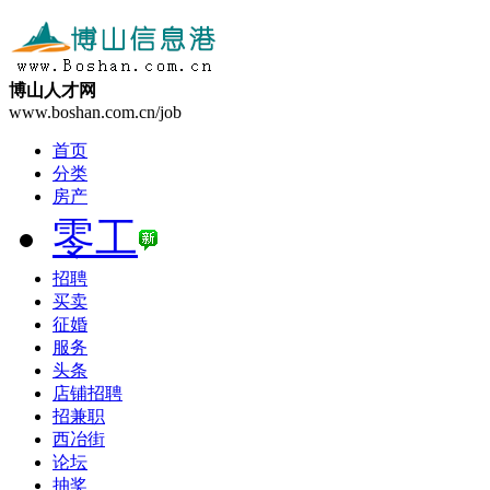
博山人才网
www.boshan.com.cn/job
首页
分类
房产
零工
招聘
买卖
征婚
服务
头条
店铺招聘
招兼职
西冶街
论坛
抽奖