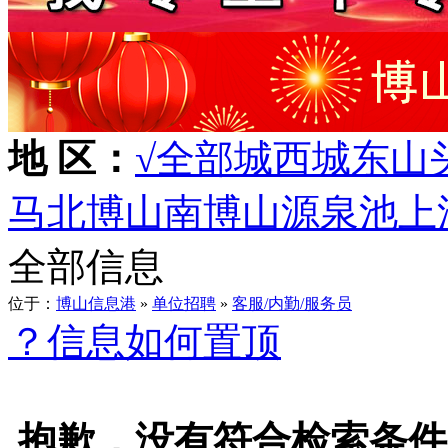
地 区：
√全部
城西
城东
山
马
北博山
南博山
源泉
池上
全部信息
位于：
博山信息港
»
单位招聘
»
客服/内勤/服务员
？信息如何置顶
抱歉，没有符合检索条件