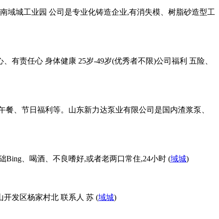
区南域城工业园 公司是专业化铸造企业,有消失模、树脂砂造型工
责任心 身体健康 25岁-49岁(优秀者不限)公司福利 五险、
、包午餐、节日福利等。山东新力达泵业有限公司是国内渣浆泵、
础Bing、喝酒、不良嗜好,或者老两口常住,24小时 (
域城
)
开发区杨家村北 联系人 苏 (
域城
)