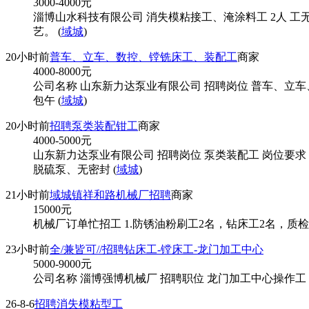
3000-4000
元
淄博山水科技有限公司 消失模粘接工、淹涂料工 2人 工
艺。 (
域城
)
20小时前
普车、立车、数控、镗铣床工、装配工
商家
4000-8000
元
公司名称 山东新力达泵业有限公司 招聘岗位 普车、立车、
包午 (
域城
)
20小时前
招聘泵类装配钳工
商家
4000-5000
元
山东新力达泵业有限公司 招聘岗位 泵类装配工 岗位要
脱硫泵、无密封 (
域城
)
21小时前
域城镇祥和路机械厂招聘
商家
15000
元
机械厂订单忙招工 1.防锈油粉刷工2名，钻床工2名，质检员1名
23小时前
全/兼皆可//招聘钻床工-镗床工-龙门加工中心
5000-9000
元
公司名称 淄博强博机械厂 招聘职位 龙门加工中心操作工 招
26-8-6
招聘消失模粘型工