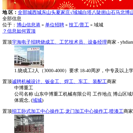
地 区：
全部
城西
城东
山头
夏家庄
√域城
白塔
八陡
崮山
石马
北博
全部信息
位于：
博山信息港
»
单位招聘
»
技工/普工
» 域城
？信息如何置顶
置顶
宇海电子招聘烧成工、工艺技术员、设备经理
商家
- yhdian
1.烧成工2人（3000-4000）要求 18-40周岁，中专及
置顶
诚聘机械设计、钣金工、焊工、车工、装配工
商家
中博重工
公司名称 山东中博重工机械有限公司 工作地点 博山区域
体观念, (
域城
)
置顶
招工卧式加工中心操作工,龙门加工中心操作工,喷漆工
商家