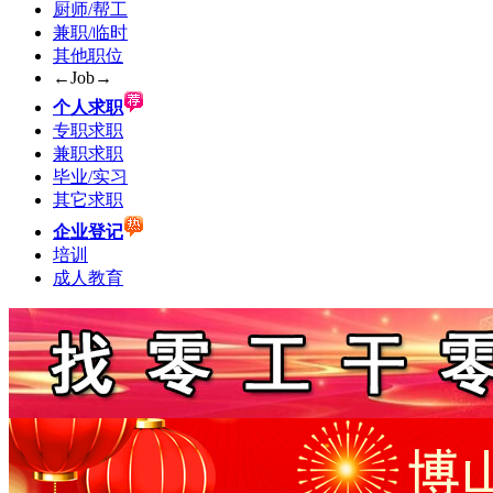
厨师/帮工
兼职/临时
其他职位
←Job→
个人求职
专职求职
兼职求职
毕业/实习
其它求职
企业登记
培训
成人教育