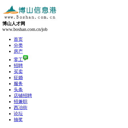
博山人才网
www.boshan.com.cn/job
首页
分类
房产
零工
招聘
买卖
征婚
服务
头条
店铺招聘
招兼职
西冶街
论坛
抽奖