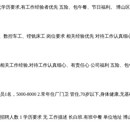
无学历要求,有工作经验者优先 五险、包午餐、节日福利。 博山
数控车工、镗铣床工 岗位要求 相关经验优先 对待工作认真细心、有
求 相关工作经验,对待工作认真细心、有责任心 公司福利 五险
，5000-8000 2.常年住厂门卫 管住,70岁以下,身体健康,无基
聘人数 1 学历要求 无 工作描述 长白班.有班中餐 单位地址 博山