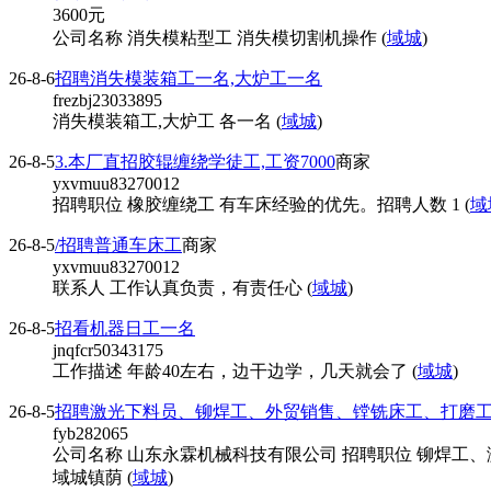
3600
元
公司名称 消失模粘型工 消失模切割机操作 (
域城
)
26-8-6
招聘消失模装箱工一名,大炉工一名
frezbj23033895
消失模装箱工,大炉工 各一名 (
域城
)
26-8-5
3.本厂直招胶辊缠绕学徒工,工资7000
商家
yxvmuu83270012
招聘职位 橡胶缠绕工 有车床经验的优先。招聘人数 1 (
域
26-8-5
/招聘普通车床工
商家
yxvmuu83270012
联系人 工作认真负责，有责任心 (
域城
)
26-8-5
招看机器日工一名
jnqfcr50343175
工作描述 年龄40左右，边干边学，几天就会了 (
域城
)
26-8-5
招聘激光下料员、铆焊工、外贸销售、镗铣床工、打磨
fyb282065
公司名称 山东永霖机械科技有限公司 招聘职位 铆焊工、
域城镇荫 (
域城
)