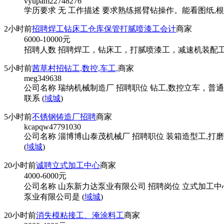
vyupam22748276
学历要求 无 工作描述 要求熟练摇臂钻操作。能看图纸,根
2小时前
招聘焊工钻床工仓库保管打腻喷漆工会计
商家
6000-10000
元
招聘人数 招聘焊工，钻床工，打腻喷漆工，减速机装配工
5小时前
茜草村招钻工,数控,车工,
商家
meg349638
公司名称 瑞纳机械制造厂 招聘职位 钻工,数控立车，普通
联系 (
域城
)
5小时前
不锈钢铸造厂招聘
商家
kcapqw47791030
公司名称 淄博博山泰茂机械厂 招聘职位 装箱造型工,打磨工
(
域城
)
20小时前
诚聘立式加工中心
商家
4000-6000
元
公司名称 山东新力达泵业有限公司 招聘岗位 立式加工
泵业有限公司是 (
域城
)
20小时前
消失模粘接工、淹涂料工
商家