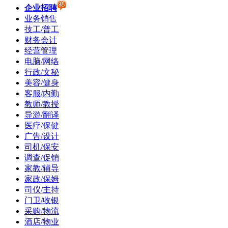
企业招聘
业务销售
技工/普工
财务会计
经营管理
电脑/网络
行政/文秘
美容/健身
客服/内勤
教师/教授
导游/翻译
医疗/保健
广告/设计
司机/保安
调查/促销
家教/辅导
家政/保姆
司仪/主持
门卫/收银
采购/物流
酒店/物业