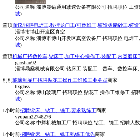
公司名称 淄博晟镒通用减速设备有限公司 招聘职位 工资800
城
)
置顶
面议/招聘电焊工,数控龙门工(可倒班干,铸造树脂砂工,铸
淄博市博山开发区真空
公司名称 淄博市博山开发区真空设备厂 招聘职位 电焊工,数
城
)
置顶
机械厂招数控车,钻床工,加工中心操作工,装配工,内圆磨床
gaoshan92
淄博鼎燊机械有限公司 钻床工 装配工，普车、数控车床、
刚刚
玻璃制品厂招聘贴花工操作工维修工业务员
商家
hxglass
公司名称 博山玻璃厂 招聘职位 贴花工 操作工维修工 招聘人
城
)
1小时前
招聘镗床、钻工、铣工,要求熟练工
商家
vyupam22748276
公司名称 中辉机械加工厂 招聘职位 钻工、铣工 招聘人数 
1小时前
招聘镗床、钻工、铣工熟练工优先
商家