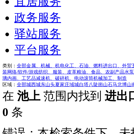
宜居服务
政务服务
驿站服务
平台服务
类别：
全部
金属、机械、机电
化工、石油、燃料
进出口、外贸
装
网络/软件/游戏
纺织、服装、皮革
粮油、食品、农副产品
水泵
璃
内画、工艺品
减速机、破碎机、电动滚筒
机械加工、制造
区域：
全部
城西
城东
山头
夏家庄
域城
白塔
八陡
崮山
石马
北博山
在
池上
范围内找到
进出
0
条
错误：本检索条件下，未