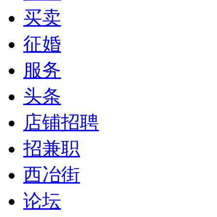
买卖
征婚
服务
头条
店铺招聘
招兼职
西冶街
论坛