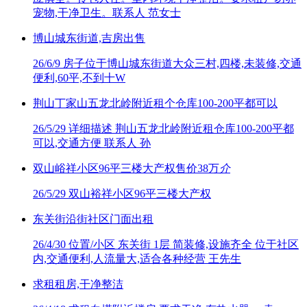
宠物,干净卫生。联系人 范女士
博山城东街道,吉房出售
26/6/9
房子位于博山城东街道大众三村,四楼,未装修,交通
便利,60平,不到十W
荆山丁家山五龙北岭附近租个仓库100-200平都可以
26/5/29
详细描述 荆山五龙北岭附近租仓库100-200平都
可以,交通方便 联系人 孙
双山峪祥小区96平三楼大产权售价38万
介
26/5/29
双山裕祥小区96平三楼大产权
东关街沿街社区门面出租
26/4/30
位置/小区 东关街 1层 简装修,设施齐全 位于社区
内,交通便利,人流量大,适合各种经营 王先生
求租租房,干净整洁