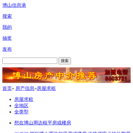
博山信息港
搜索
我的
抽奖
发布
搜索
首页
»
房产信息
»
房屋求租
房屋求租
全地区
全类型
想在博山周边租平房或楼房