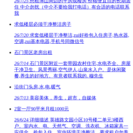
26/7/25
想租博山周边的平房或楼房 价格便宜点的长期居
住 中介勿扰（中介不要给我打电话）有合适的电话联系
我
求低楼层必须干净整洁房子
26/7/20
求套低楼层干净整洁,zui好拎包入住房子,热水器,
空调,zui基本电器,手机号同微信号
石门景区老房出租
26/7/14
石门景区附近一套带园农村住宅,水电齐全。房屋
干净卫生。风景秀丽,空气伊人,山泉水入户。是休闲聚
餐,养生的好地方。有意者联系我的. 穆先生
沿街门头房,水,电,暖气
26/7/13
美容美体，养生，超市，自媒体
2室一厅90平米月租1000元
26/6/24
详细描述 英雄路文园小区10号楼二单元3楼西
户。室内水、电、天然气、空调、洗衣机、冰箱家具一
应俱全。拎包入住。室内环境干净整洁。要求租户勿养