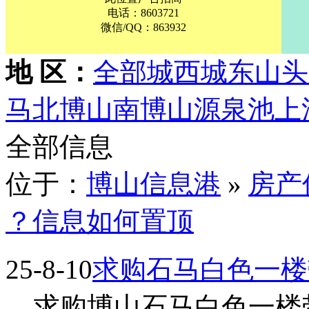
电话：8603721
微信/QQ：863932
地 区：
全部
城西
城东
山头
马
北博山
南博山
源泉
池上
全部信息
位于：
博山信息港
»
房产
？信息如何置顶
25-8-10
求购石马白色一楼
求购博山石马白色一楼