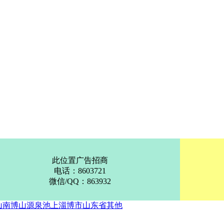
此位置广告招商
电话：8603721
微信/QQ：863932
山
南博山
源泉
池上
淄博市
山东省
其他