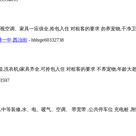
空调、家具一应俱全,拎包入住 对租客的要求 勿养宠物,干净卫生。联
邻淄博一中,西冶街
- hhbqje60332738
,洗衣机)家具齐全,可拎包入住 对租客的要求 不养宠物,年龄大老人不
63597
,中等装修,水、电、暖气、空调、 带宽带 ,公共停车位 充电桩