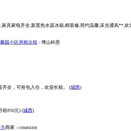
家具家电齐全,新置热水器冰箱,精装修,简约温馨,采光通风**,欢迎
中学校内馨园小区房租出租
- 博山科恩
齐全，可拎包入住，欢迎长租。 (
城西
)
850元) (
城西
)
平方
商家
- conanzzm