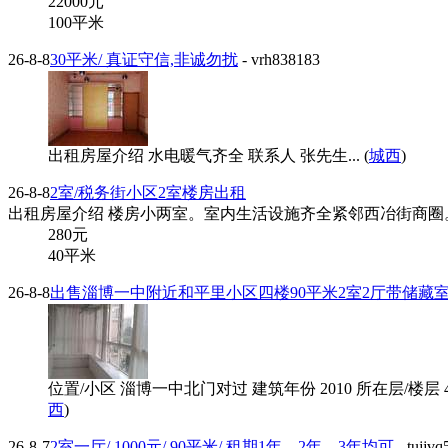
22000
元
100平米
26-8-8
30平米/ 真证守信,非诚勿扰
- vrh838183
出租房屋介绍 水电暖气齐全 联系人 张先生... (
城西
)
26-8-8
2室/税务街小区2室楼房出租
出租房屋介绍 楼房小两室。室内生活设施齐全紧邻西冶街商圈。出
280
元
40平米
26-8-8
出售淄博一中附近和平里小区四楼90平米2室2厅带储藏
位置/小区 淄博一中北门对过 建筑年份 2010 所在层/楼
西
)
26-8-7
2室一厅/ 1000元/ 90平米/ 租期1年、2年、3年均可
- tujjv