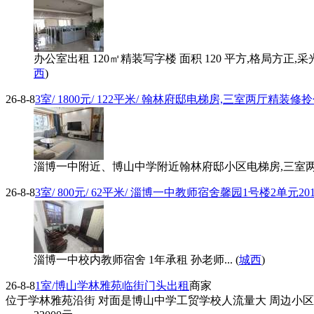
办公室出租 120㎡精装写字楼 面积 120 平方,格局方正
西
)
26-8-8
3室/ 1800元/ 122平米/ 翰林府邸电梯房,三室两厅精装修
淄博一中附近、博山中学附近翰林府邸小区电梯房,三室两厅精
26-8-8
3室/ 800元/ 62平米/ 淄博一中教师宿舍馨园1号楼2单元20
淄博一中校内教师宿舍 1年承租 孙老师... (
城西
)
26-8-8
1室/博山学林雅苑临街门头出租
商家
位于学林雅苑沿街 对面是博山中学工贸学校人流量大 周边小区有