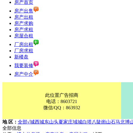
房产首页
房产出售
房产出租
房产求购
房产求租
房屋合租
厂房出租
厂房求租
新楼盘
我要装修
房产中介
此位置广告招商
电话：8603721
微信/QQ：863932
地 区：
全部
√城西
城东
山头
夏家庄
域城
白塔
八陡
崮山
石马
北博
全部信息