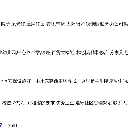
子,采光好,通风好,新装修,带床,太阳能,不锈钢橱柜,热力公司供
业幼儿园,中心路小学,银座,百货大楼近 木地板,精装修,部分家具,
小区安保设施好！不用东奔西走地寻找！这里是学生陪读居住的放心
层 7/共7。对租客的要求 讲究卫生,遵守社区管理规定 联系人 
议
- 19681