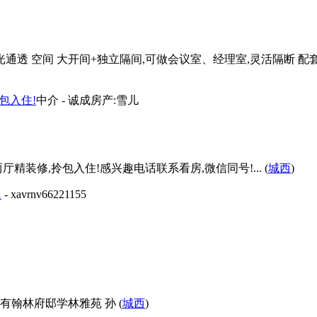
,采光通透 空间 大开间+独立隔间,可做会议室、经理室,灵活隔断 配
拎包入住!
中介
- 诚成房产:雪儿
装修,拎包入住!感兴趣电话联系看房,微信同号!... (
城西
)
1
- xavrnv66221155
翰林府邸学林雅苑 孙 (
城西
)