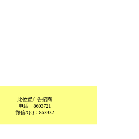
此位置广告招商
电话：8603721
微信/QQ：863932