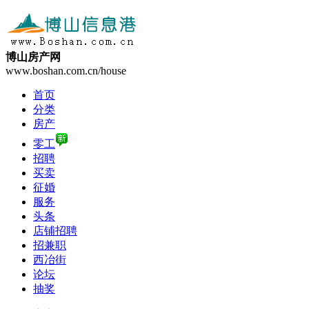
博山房产网
www.boshan.com.cn/house
首页
分类
房产
零工
招聘
买卖
征婚
服务
头条
店铺招聘
招兼职
西冶街
论坛
抽奖