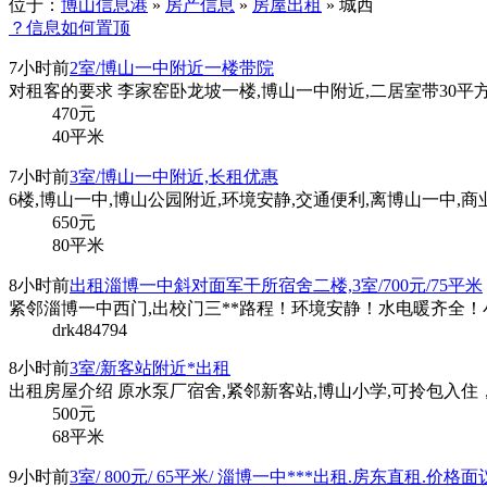
位于：
博山信息港
»
房产信息
»
房屋出租
» 城西
？信息如何置顶
7小时前
2室/博山一中附近一楼带院
对租客的要求 李家窑卧龙坡一楼,博山一中附近,二居室带30平方院
470
元
40平米
7小时前
3室/博山一中附近,长租优惠
6楼,博山一中,博山公园附近,环境安静,交通便利,离博山一中,商
650
元
80平米
8小时前
出租淄博一中斜对面军干所宿舍二楼,3室/700元/75平米
紧邻淄博一中西门,出校门三**路程！环境安静！水电暖齐全！
drk484794
8小时前
3室/新客站附近*出租
出租房屋介绍 原水泵厂宿舍,紧邻新客站,博山小学,可拎包入住，楼
500
元
68平米
9小时前
3室/ 800元/ 65平米/ 淄博一中***出租.房东直租.价格面