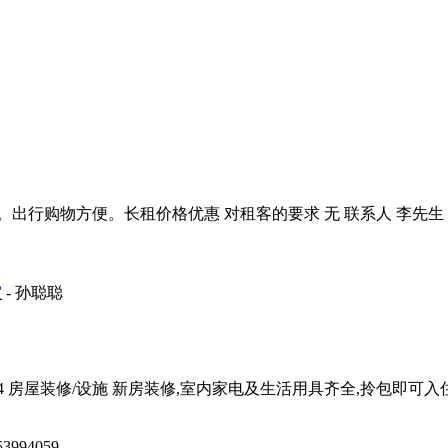
行购物方便。长租价格优惠 对租客的要求 无 联系人 李先生 
室
- 孙聪聪
层 4 房屋装修/设施 新房装修,室内家电及生活用具齐全,拎包即可入住
q53994059