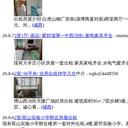
出租房屋介绍 白虎山钢厂宿舍(淄博商厦对面)两室两厅一楼
元。对... (
城西
)
26-8-7
2室1厅/ 面议/ 紧邻淄博一中西冶街/ 家电家具齐全
- msem
现有大辛庄小区房屋一套出租 家具家电齐全,水电气暖齐全,领
26-8-6
2室/ 90平米/ 吉房出租伴学入住
中介
- xqjksj54448558
博山西冶街天隆广场好房出租 建筑面积90㎡,7层步梯5
层。诚心看... (
城西
)
26-8-6
2室/双山实验小学附近房屋出租
现有双山实验小学附近楼房一套对外出租,4楼,紧邻实验小学。面