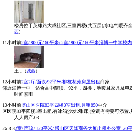
楼房位于英雄路大成社区,三室四楼(共五层),水电气暖齐全,
西
)
11小时前
2室/ 800元/ 60平米/ 2室/ 800元/ 60平米淄博一
王 ... (
城西
)
12小时前
2室2厅/面议/92平米/柳杭花苑房屋出租
商家
邻近淄博一中，适合高中陪读。92平，四楼，地暖且家具及电器
时间煮雨
13小时前
博山区医院83平四楼3室出租,月租850
中介
区医院83平四楼3室出租,有冰箱沙发2张床,(空调有需要可添置,月租
人人房产:03
26-8-8
2室/ 面议/ 120平米/ 博山区天隆商务大厦出租办公室120