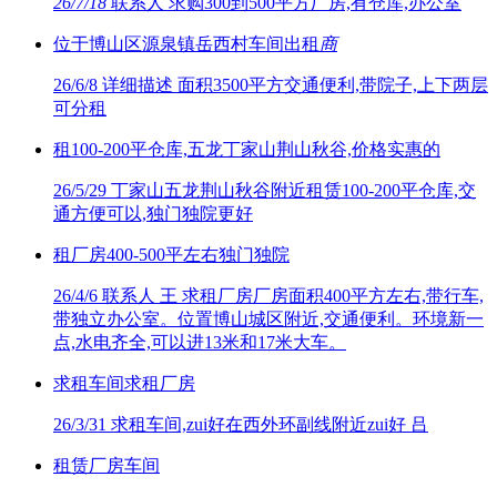
26/7/18
联系人 求购300到500平方厂房,有仓库,办公室
位于博山区源泉镇岳西村车间出租
商
26/6/8
详细描述 面积3500平方交通便利,带院子,上下两层
可分租
租100-200平仓库,五龙丁家山荆山秋谷,价格实惠的
26/5/29
丁家山五龙荆山秋谷附近租赁100-200平仓库,交
通方便可以,独门独院更好
租厂房400-500平左右独门独院
26/4/6
联系人 王 求租厂房厂房面积400平方左右,带行车,
带独立办公室。位置博山城区附近,交通便利。环境新一
点,水电齐全,可以进13米和17米大车。
求租车间求租厂房
26/3/31
求租车间,zui好在西外环副线附近zui好 吕
租赁厂房车间