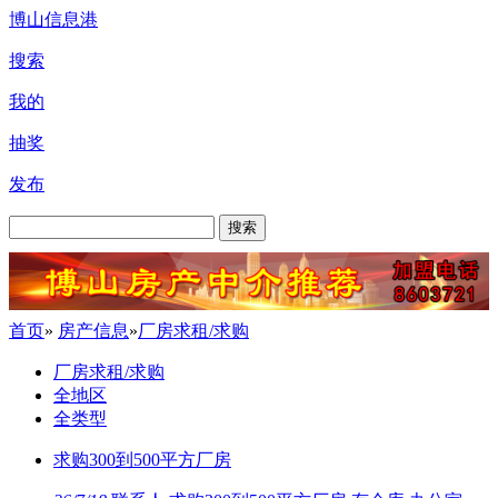
博山信息港
搜索
我的
抽奖
发布
搜索
首页
»
房产信息
»
厂房求租/求购
厂房求租/求购
全地区
全类型
求购300到500平方厂房