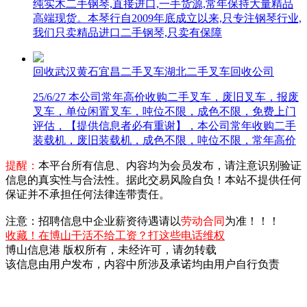
纯实木二手钢琴,直接进口,一手货源,常年保持大量精品
高端现货。本琴行自2009年底成立以来,只专注钢琴行业,
我们只卖精品进口二手钢琴,只卖有保障
回收武汉黄石宜昌二手叉车湖北二手叉车回收公司
25/6/27
本公司常年高价收购二手叉车，废旧叉车，报废
叉车，单位闲置叉车，吨位不限，成色不限，免费上门
评估，【提供信息者必有重谢】，本公司常年收购二手
装载机，废旧装载机，成色不限，吨位不限，常年高价
提醒：
本平台所有信息、内容均为会员发布，请注意识别验证
信息的真实性与合法性。据此交易风险自负！本站不提供任何
保证并不承担任何法律连带责任。
注意：招聘信息中企业薪资待遇请以
劳动合同
为准！！！
收藏！在博山干活不给工资？打这些电话维权
博山信息港 版权所有，未经许可，请勿转载
该信息由用户发布，内容中所涉及承诺均由用户自行负责