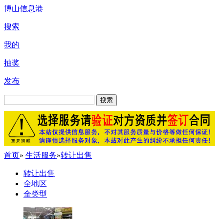
博山信息港
搜索
我的
抽奖
发布
搜索
首页
»
生活服务
»
转让出售
转让出售
全地区
全类型