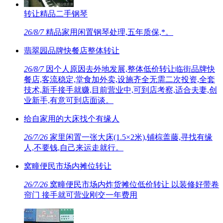
转让精品二手钢琴
26/8/7
精品家用闲置钢琴处理,五年质保,*。
翡翠园品牌快餐店整体转让
26/8/7
因个人原因去外地发展,整体低价转让临街品牌快
餐店,客流稳定,堂食加外卖,设施齐全无需二次投资,全套
技术,新手接手就赚,目前营业中,可到店考察,适合夫妻,创
业新手,有意可到店面谈。
给自家用的大床找个有缘人
26/7/26
家里闲置一张大床(1.5×2米),铺棕盖藤,寻找有缘
人,不要钱,自己来运走就行。
窝疃便民市场内摊位转让
26/7/26
窝疃便民市场内炸货摊位低价转让 以装修好带卷
帘门 接手就可营业刚交一年费用