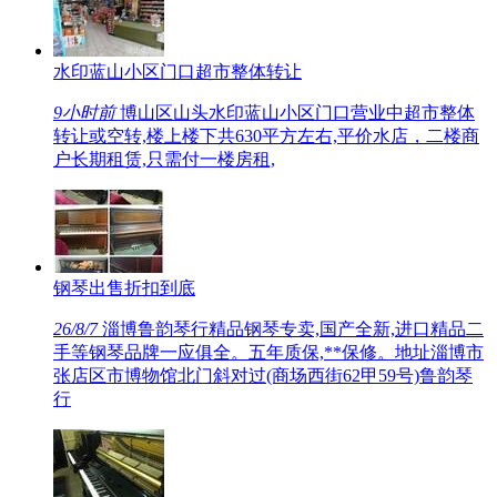
水印蓝山小区门口超市整体转让
9小时前
博山区山头水印蓝山小区门口营业中超市整体
转让或空转,楼上楼下共630平方左右,平价水店，二楼商
户长期租赁,只需付一楼房租,
钢琴出售折扣到底
26/8/7
淄博鲁韵琴行精品钢琴专卖,国产全新,进口精品二
手等钢琴品牌一应俱全。五年质保,**保修。地址淄博市
张店区市博物馆北门斜对过(商场西街62甲59号)鲁韵琴
行