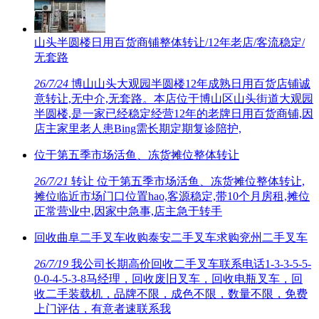
山头半圆楼日用百货商铺整体转让/12年老店/客流稳定/
无套路
26/7/24
博山山头大观园半圆楼12年成熟日用百货店铺诚
意转让,无中介,无套路。本店位于博山区山头街道大观园
半圆楼,是一家已经稳定经营12年的老牌日用百货商铺,因
店主家里老人患Bing需长期定期复诊陪护,
位于第五季市场活鱼、冻货摊位整体转让
26/7/21
转让 位于第五季市场活鱼、冻货摊位整体转让,
摊位临近市场门口位置hao,客源稳定,带10个月房租,摊位
正常营业中,因家中急事,店主急于转手
回收曲阜二手叉车收购泰安二手叉车求购兖州二手叉车
26/7/19
我公司长期高价回收二手叉车联系电话1-3-3-5-5-
0-0-4-5-3-8马经理，回收废旧叉车，回收电瓶叉车，回
收二手装载机，品牌不限，成色不限，数量不限，免费
上门评估，有意者速联系我