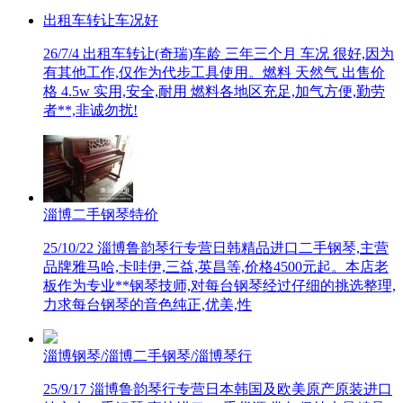
出租车转让车况好
26/7/4
出租车转让(奇瑞)车龄 三年三个月 车况 很好,因为
有其他工作,仅作为代步工具使用。燃料 天然气 出售价
格 4.5w 实用,安全,耐用 燃料各地区充足,加气方便,勤劳
者**,非诚勿扰!
淄博二手钢琴特价
25/10/22
淄博鲁韵琴行专营日韩精品进口二手钢琴,主营
品牌雅马哈,卡哇伊,三益,英昌等,价格4500元起。本店老
板作为专业**钢琴技师,对每台钢琴经过仔细的挑选整理,
力求每台钢琴的音色纯正,优美,性
淄博钢琴/淄博二手钢琴/淄博琴行
25/9/17
淄博鲁韵琴行专营日本韩国及欧美原产原装进口