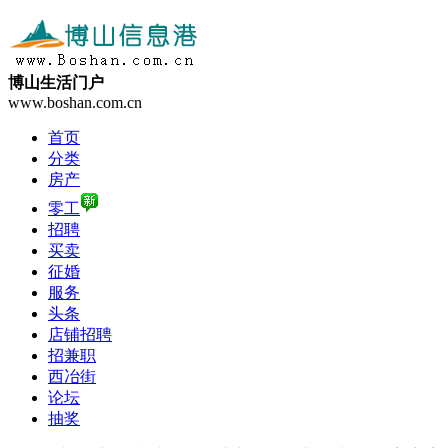
博山生活门户
www.boshan.com.cn
首页
分类
房产
零工
招聘
买卖
征婚
服务
头条
店铺招聘
招兼职
西冶街
论坛
抽奖