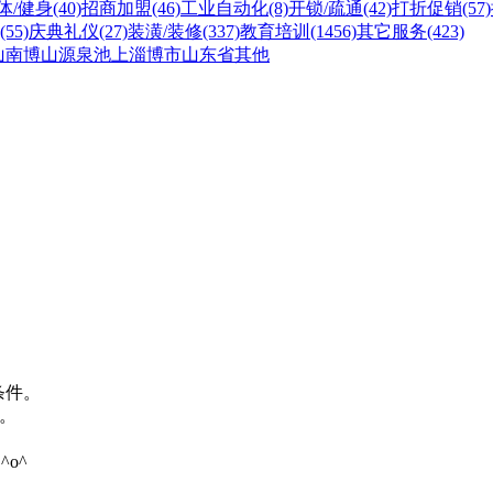
体/健身
(40)
招商加盟
(46)
工业自动化
(8)
开锁/疏通
(42)
打折促销
(57)
(55)
庆典礼仪
(27)
装潢/装修
(337)
教育培训
(1456)
其它服务
(423)
山
南博山
源泉
池上
淄博市
山东省
其他
条件。
。
o^