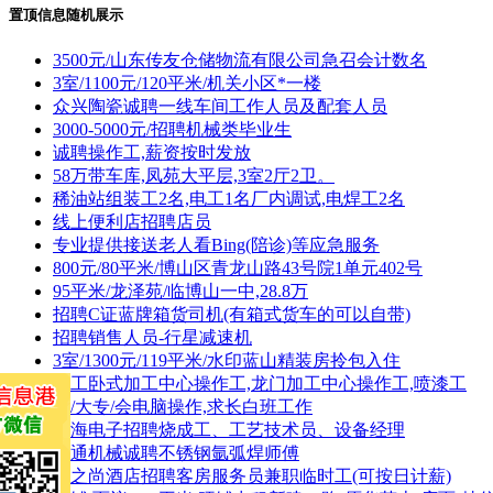
置顶信息随机展示
3500元/山东传友仓储物流有限公司急召会计数名
3室/1100元/120平米/机关小区*一楼
众兴陶瓷诚聘一线车间工作人员及配套人员
3000-5000元/招聘机械类毕业生
诚聘操作工,薪资按时发放
58万带车库,凤苑大平层,3室2厅2卫。
稀油站组装工2名,电工1名厂内调试,电焊工2名
线上便利店招聘店员
专业提供接送老人看Bing(陪诊)等应急服务
800元/80平米/博山区青龙山路43号院1单元402号
95平米/龙泽苑/临博山一中,28.8万
招聘C证蓝牌箱货司机(有箱式货车的可以自带)
招聘销售人员-行星减速机
3室/1300元/119平米/水印蓝山精装房拎包入住
招工卧式加工中心操作工,龙门加工中心操作工,喷漆工
女/大专/会电脑操作,求长白班工作
宇海电子招聘烧成工、工艺技术员、设备经理
鸿通机械诚聘不锈钢氩弧焊师傅
云之尚酒店招聘客房服务员兼职临时工(可按日计薪)