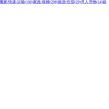
搬家/快递/运输
(190)
家政/保姆
(298)
旅游/住宿
(29)
寻人寻物
(14)
娱