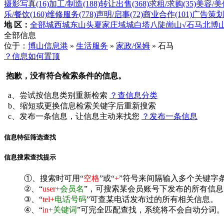
摄影写真
(16)
加工/制造
(188)
转让出售
(368)
求租/求购
(35)
美容/美
乐/餐饮
(160)
维修服务
(778)
声明/启事
(72)
商业合作
(101)
广告策划
地 区：
全部
城西
城东
山头
夏家庄
域城
白塔
八陡
崮山
√石马
北博
全部信息
位于：
博山信息港
»
生活服务
»
家政/保姆
» 石马
？信息如何置顶
抱歉，没有符合检索条件的信息。
a、尝试按信息类别重新检索
？查信息分类
b、缩短或更换信息检索关键字后重新搜索
c、发布一条信息，让信息主动来找您
？发布一条信息
信息特征筛选查找
信息搜索查找提示
①、搜索时可用“
空格
”或“
+
”符号来间隔输入多个关键字
②、“
user+
会员名
”，可搜索某会员账号下发布的所有信息
③、“
tel+
电话号码
”可查某电话发布过的所有相关信息。
④、“
in+
关键词
”可完全匹配查找，系统将不会自动分词。^