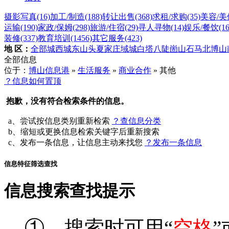
摄影写真
(16)
加工/制造
(188)
转让出售
(368)
求租/求购
(35)
美容/美
运输
(190)
家政/保姆
(298)
旅游/住宿
(29)
寻人寻物
(14)
娱乐/餐饮
(1
装修
(337)
教育培训
(1456)
其它服务
(423)
地 区：
全部
城西
城东
山头
夏家庄
域城
白塔
八陡
崮山
石马
北博山
全部信息
位于：
博山信息港
»
生活服务
»
商业合作
» 其他
？信息如何置顶
抱歉，没有符合检索条件的信息。
a、尝试按信息类别重新检索
？查信息分类
b、缩短或更换信息检索关键字后重新搜索
c、发布一条信息，让信息主动来找您
？发布一条信息
信息特征筛选查找
信息搜索查找提示
①、搜索时可用“
空格
”