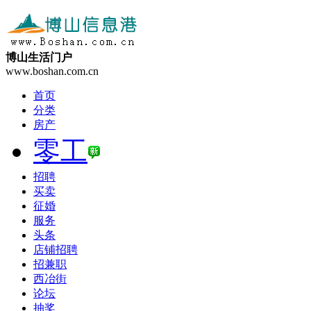
博山生活门户
www.boshan.com.cn
首页
分类
房产
零工
招聘
买卖
征婚
服务
头条
店铺招聘
招兼职
西冶街
论坛
抽奖