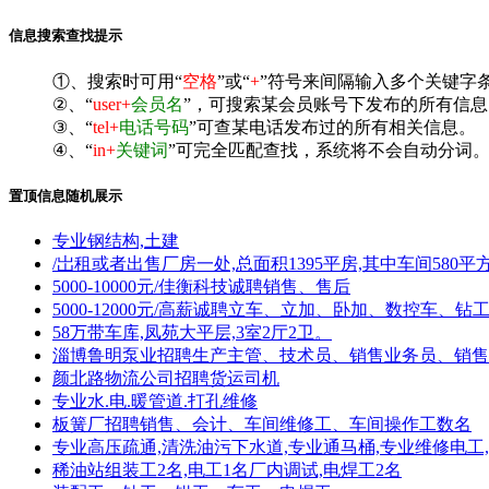
信息搜索查找提示
①、搜索时可用“
空格
”或“
+
”符号来间隔输入多个关键字
②、“
user+
会员名
”，可搜索某会员账号下发布的所有信息
③、“
tel+
电话号码
”可查某电话发布过的所有相关信息。
④、“
in+
关键词
”可完全匹配查找，系统将不会自动分词。^
置顶信息随机展示
专业钢结构,土建
/岀租或者出售厂房一处,总面积1395平房,其中车间580平
5000-10000元/佳衡科技诚聘销售、售后
5000-12000元/高薪诚聘立车、立加、卧加、数控车、钻
58万带车库,凤苑大平层,3室2厅2卫。
淄博鲁明泵业招聘生产主管、技术员、销售业务员、销售
颜北路物流公司招聘货运司机
专业水.电.暖管道.打孔维修
板簧厂招聘销售、会计、车间维修工、车间操作工数名
专业高压疏通,清洗油污下水道,专业通马桶,专业维修电工
稀油站组装工2名,电工1名厂内调试,电焊工2名