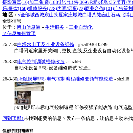
摄影写真
(16)
加工/制造
(188)
转让出售
(369)
求租/求购
(35)
美容/美
乐/餐饮
(160)
维修服务
(778)
声明/启事
(72)
商业合作
(101)
广告策划
地 区：
√全部
城西
城东
山头
夏家庄
域城
白塔
八陡
崮山
石马
北博
全部信息
位于：
博山信息港
»
生活服务
»
工业自动化
？信息如何置顶
26-7-30
白塔水电工及企业设备维修
- jpzatf93610299
白塔附近家里开关阀门更换,查线,及企业设备自动化设备维修。
26-3-30
电气控制调试维修改造
- shzhl6
自动化设备 非标设备维修调试 改造...
26-3-30
plc触摸屏非标电气控制编程维修变频节能改造
- shzhl6
plc 触摸屏非标电气控制编程 维修变频节能改造 电气选
回到顶部↑
未找到想要的信息？发布一条信息，让信息主动来
信息特征筛选查找