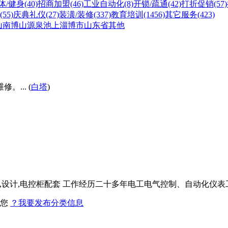
体/健身
(40)
招商加盟
(46)
工业自动化
(8)
开锁/疏通
(42)
打折促销
(57)
(55)
庆典礼仪
(27)
装潢/装修
(337)
教育培训
(1456)
其它服务
(423)
山
南博山
源泉
池上
淄博市
山东省
其他
... (
白塔
)
型,设计,电控柜配套 工作经历二十多年电工电气控制、自动化仪表工作
找您
？我要发布分类信息