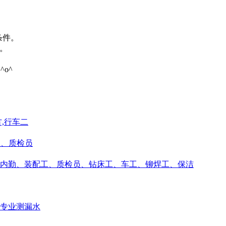
条件。
。
o^
方,行车二
工、质检员
内勤、装配工、质检员、钻床工、车工、铆焊工、保洁
,专业测漏水