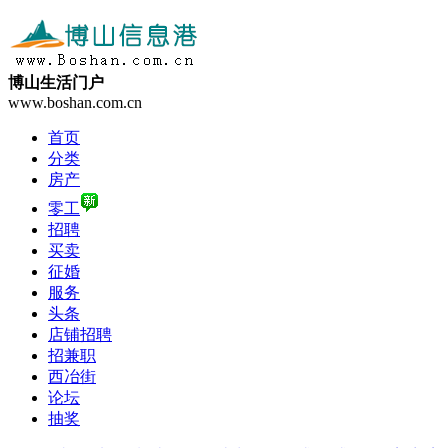
博山生活门户
www.boshan.com.cn
首页
分类
房产
零工
招聘
买卖
征婚
服务
头条
店铺招聘
招兼职
西冶街
论坛
抽奖