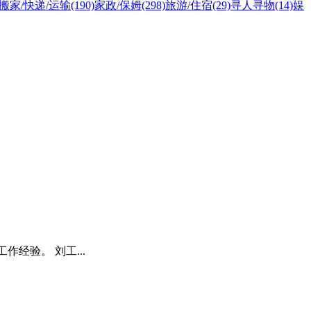
搬家/快递/运输
(190)
家政/保姆
(298)
旅游/住宿
(29)
寻人寻物
(14)
娱
经验。 刘工...