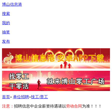
博山信息港
搜索
我的
抽奖
发布
首页
»
单位招聘
»
技工/普工
注意：
招聘信息中企业薪资待遇请以
劳动合同
为准！！！