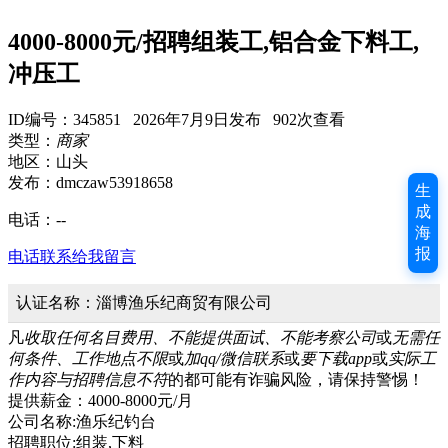
4000-8000元/招聘组装工,铝合金下料工,
冲压工
ID编号：345851 2026年7月9日发布 902次查看
类型：
商家
地区：山头
发布：dmczaw53918658
生
成
电话：
--
海
报
电话联系
给我留言
认证名称：淄博渔乐纪商贸有限公司
凡
收取任何名目费用、不能提供面试、不能考察公司
或
无需任
何条件、工作地点不限
或
加qq/微信联系
或
要下载app
或
实际工
作内容与招聘信息不符
的都可能有诈骗风险，请保持警惕！
提供薪金：4000-8000元/月
公司名称:渔乐纪钓台
招聘职位:组装,下料