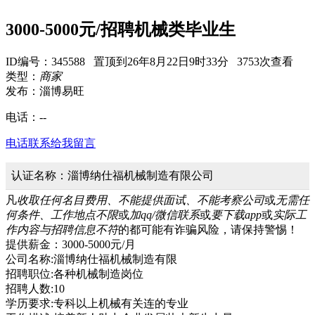
3000-5000元/招聘机械类毕业生
ID编号：345588 置顶到26年8月22日9时33分 3753次查看
类型：
商家
发布：淄博易旺
电话：
--
电话联系
给我留言
认证名称：淄博纳仕福机械制造有限公司
凡
收取任何名目费用、不能提供面试、不能考察公司
或
无需任
何条件、工作地点不限
或
加qq/微信联系
或
要下载app
或
实际工
作内容与招聘信息不符
的都可能有诈骗风险，请保持警惕！
提供薪金：3000-5000元/月
公司名称:淄博纳仕福机械制造有限
招聘职位:各种机械制造岗位
招聘人数:10
学历要求:专科以上机械有关连的专业