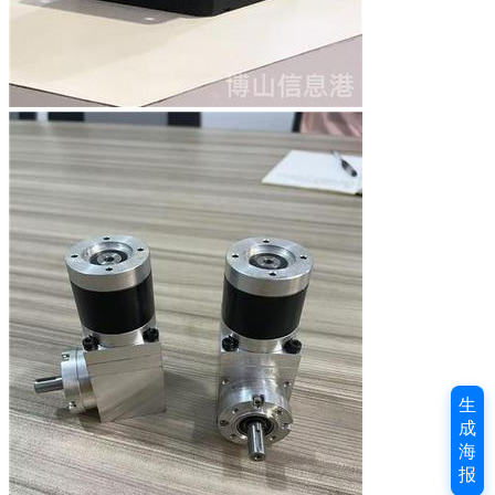
生
成
海
报