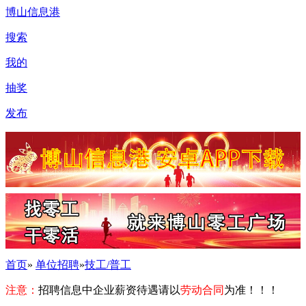
博山信息港
搜索
我的
抽奖
发布
首页
»
单位招聘
»
技工/普工
注意：
招聘信息中企业薪资待遇请以
劳动合同
为准！！！