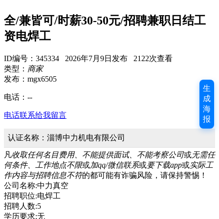
全/兼皆可/时薪30-50元/招聘兼职日结工
资电焊工
ID编号：345334 2026年7月9日发布 2122次查看
类型：
商家
发布：mgx6505
生
电话：
--
成
海
电话联系
给我留言
报
认证名称：淄博中力机电有限公司
凡
收取任何名目费用、不能提供面试、不能考察公司
或
无需任
何条件、工作地点不限
或
加qq/微信联系
或
要下载app
或
实际工
作内容与招聘信息不符
的都可能有诈骗风险，请保持警惕！
公司名称:中力真空
招聘职位:电焊工
招聘人数:5
学历要求:无