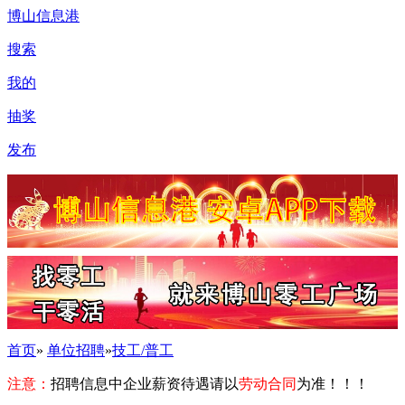
博山信息港
搜索
我的
抽奖
发布
首页
»
单位招聘
»
技工/普工
注意：
招聘信息中企业薪资待遇请以
劳动合同
为准！！！