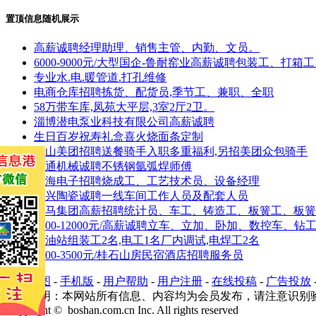
置顶信息随机展示
高薪诚聘经理助理、销售主管、内勤、文员。
6000-9000元/大型国企-鲁耐窑业高薪诚聘包装工、打箱工
专业水.电.暖管道.打孔维修
电商仓库招聘拣货、配货员,季节工、兼职、全职
58万带车库,凤苑大平层,3室2厅2卫。
淄博潜电泵业科技有限公司高薪诚聘
生日百岁祝寿礼盒喜火烧面条定制
博山美团招聘送餐骑手入职多重福利,另招美团众包骑手
鸿通机械诚聘不锈钢氩弧焊师傅
宇海电子招聘烧成工、工艺技术员、设备经理
众兴陶瓷诚聘一线车间工作人员及配套人员
宏马集团高薪招聘统计员、车工、铸造工、板簧工、板簧
5000-12000元/高薪诚聘立车、立加、卧加、数控车、钻
稀油站组装工2名,电工1名厂内调试,电焊工2名
3000-3500元/桂石山房民宿酒店招聘服务员
网站地图
-
手机版
-
用户帮助
-
用户注册
-
在线投稿
-
广告投放
免责声明：本网站所有信息、内容均为会员发布，请注意识别
Copyright © boshan.com.cn Inc. All rights reserved