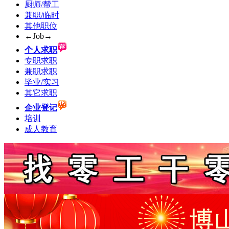
厨师/帮工
兼职/临时
其他职位
←Job→
个人求职
专职求职
兼职求职
毕业/实习
其它求职
企业登记
培训
成人教育