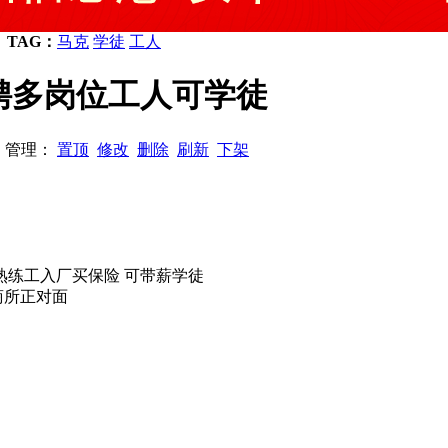
TAG：
马克
学徒
工人
厂招聘多岗位工人可学徒
58 管理：
置顶
修改
删除
刷新
下架
熟练工入厂买保险 可带薪学徒
商所正对面