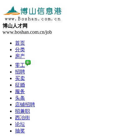
博山人才网
www.boshan.com.cn/job
首页
分类
房产
零工
招聘
买卖
征婚
服务
头条
店铺招聘
招兼职
西冶街
论坛
抽奖