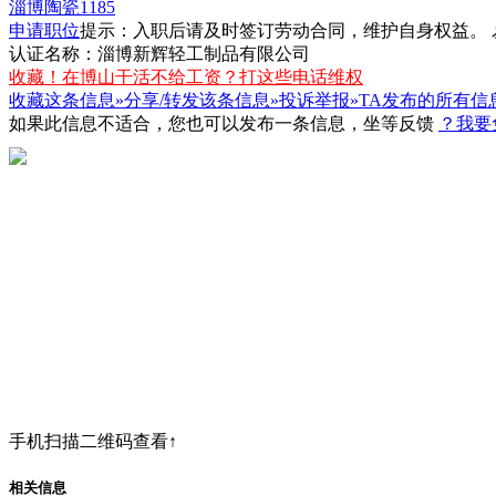
淄博陶瓷1185
申请职位
提示：入职后请及时签订
劳动合同
，维护自身权益。
认证名称：淄博新辉轻工制品有限公司
收藏！在博山干活不给工资？打这些电话维权
收藏这条信息»
分享/转发该条信息»
投诉举报»
TA发布的所有信
如果此信息不适合，您也可以发布一条信息，坐等反馈
？我要
手机扫描二维码查看↑
相关信息