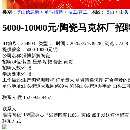
类别：
博山信息港
>
单位招聘
>
技工/普工
地区：
博山
>
山头
5000-10000元/陶瓷马克杯
ID编号：344903 类型：
时间：2026/8/5 9:39:28 浏览：73
提供薪金：5000-10000元/月
公司名称:淄博新辉陶瓷
招聘职位:装窑 压形 粘把 修胚 药货
招聘人数:不限
学历要求:不限
工作描述:生产陶瓷咖啡杯 订单量大 薪资待遇优厚 符合年龄的
单位地址:山头街道大观园路89号,紧邻山头街道办事处 山头工
联系人:侯 152 6932 9467
联系人
淄博陶瓷1185
联系方式