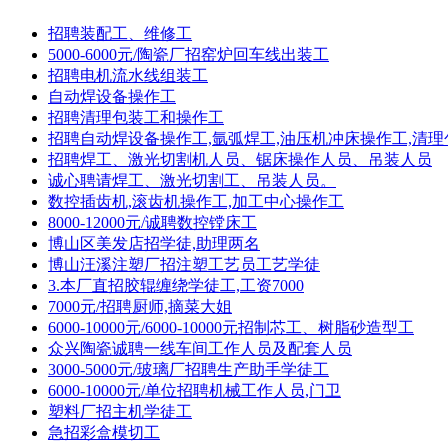
招聘装配工、维修工
5000-6000元/陶瓷厂招窑炉回车线出装工
招聘电机流水线组装工
自动焊设备操作工
招聘清理包装工和操作工
招聘自动焊设备操作工,氩弧焊工,油压机冲床操作工,清理
招聘焊工、激光切割机人员、锯床操作人员、吊装人员
诚心聘请焊工、激光切割工、吊装人员。
数控插齿机,滚齿机操作工,加工中心操作工
8000-12000元/诚聘数控镗床工
博山区美发店招学徒,助理两名
博山汪溪注塑厂招注塑工艺员工艺学徒
3.本厂直招胶辊缠绕学徒工,工资7000
7000元/招聘厨师,摘菜大姐
6000-10000元/6000-10000元招制芯工、树脂砂造型工
众兴陶瓷诚聘一线车间工作人员及配套人员
3000-5000元/玻璃厂招聘生产助手学徒工
6000-10000元/单位招聘机械工作人员,门卫
塑料厂招主机学徒工
急招彩盒模切工