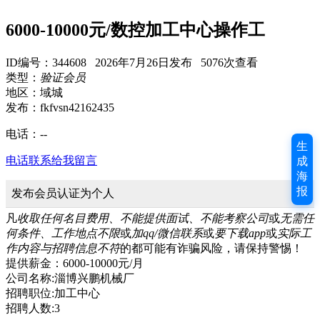
6000-10000元/数控加工中心操作工
ID编号：344608 2026年7月26日发布 5076次查看
类型：
验证会员
地区：域城
发布：fkfvsn42162435
电话：
--
生
电话联系
给我留言
成
海
报
发布会员认证为个人
凡
收取任何名目费用、不能提供面试、不能考察公司
或
无需任
何条件、工作地点不限
或
加qq/微信联系
或
要下载app
或
实际工
作内容与招聘信息不符
的都可能有诈骗风险，请保持警惕！
提供薪金：6000-10000元/月
公司名称:淄博兴鹏机械厂
招聘职位:加工中心
招聘人数:3