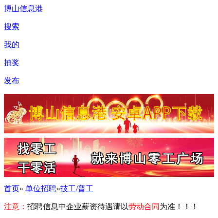
博山信息港
搜索
我的
抽奖
发布
首页
»
单位招聘
»
技工/普工
注意：
招聘信息中企业薪资待遇请以
劳动合同
为准！！！