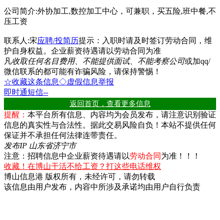
公司简介:外协加工,数控加工中心，可兼职，买五险,班中餐,不
压工资
联系人:宋
应聘/投简历
提示：入职时请及时签订
劳动合同
，维
护自身权益。企业薪资待遇请以
劳动合同
为准
凡
收取任何名目费用、不能提供面试、不能考察公司
或加qq/
微信联系的都可能有诈骗风险，请保持警惕！
☆收藏这条信息
◇虚假信息举报
即时通
短信
--
返回首页，查看更多信息
提醒：
本平台所有信息、内容均为会员发布，请注意识别验证
信息的真实性与合法性。据此交易风险自负！本站不提供任何
保证并不承担任何法律连带责任。
发布IP 山东省济宁市
注意：招聘信息中企业薪资待遇请以
劳动合同
为准！！！
收藏！在博山干活不给工资？打这些电话维权
博山信息港 版权所有，未经许可，请勿转载
该信息由用户发布，内容中所涉及承诺均由用户自行负责