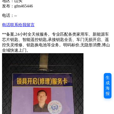
地区：山头
发布：gfm465446
电话：
--
电话联系
给我留言
**备案,24小时全天候服务。专业匹配各类家用车、新能源车
芯片钥匙、智能遥控钥匙,承接钥匙全丢、车门无损开启、遥
控失灵维修、钥匙换电池等业务。明码标价,无隐形消费,博山
全域快速上门。
生
成
海
报