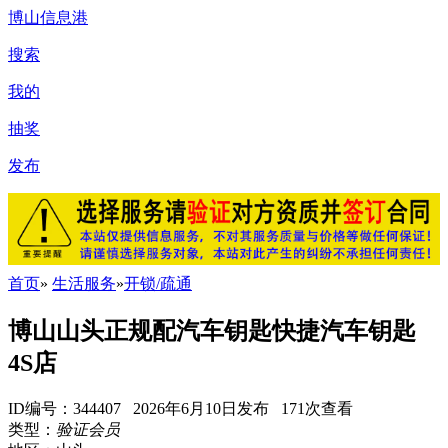
博山信息港
搜索
我的
抽奖
发布
首页
»
生活服务
»
开锁/疏通
博山山头正规配汽车钥匙快捷汽车钥匙
4S店
ID编号：344407 2026年6月10日发布 171次查看
类型：
验证会员