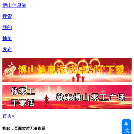
博山信息港
搜索
我的
抽奖
发布
首页
»
生
抱歉，页面暂时无法查看
成