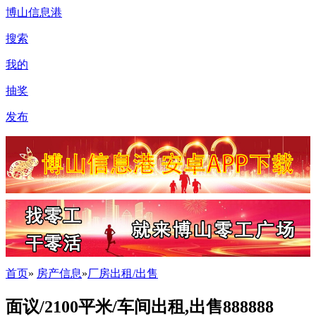
博山信息港
搜索
我的
抽奖
发布
首页
»
房产信息
»
厂房出租/出售
面议/2100平米/车间出租,出售888888