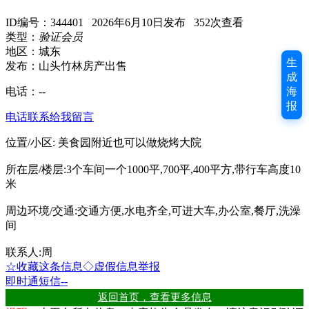
ID编号：344401 2026年6月10日发布 352次查看
类型：
验证会员
地区：城东
生
发布：山头竹林房产出售
成
电话：
--
海
报
电话联系
给我留言
位置/小区: 美食园附近也可以做烧烤大院
所在层/楼层:3个车间一个1000平,700平,400平方,带行车高度10
米
周边环境/交通:交通方便,水电齐全,可进大车,办公室,餐厅,洗澡
间
联系人:周
☆收藏这条信息
◇虚假信息举报
即时通
短信
--
返回首页，查看更多信息