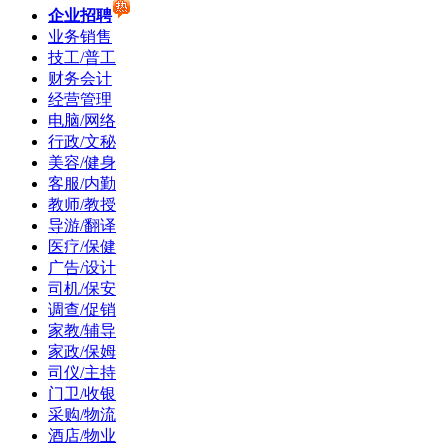
企业招聘
业务销售
技工/普工
财务会计
经营管理
电脑/网络
行政/文秘
美容/健身
客服/内勤
教师/教授
导游/翻译
医疗/保健
广告/设计
司机/保安
调查/促销
家教/辅导
家政/保姆
司仪/主持
门卫/收银
采购/物流
酒店/物业