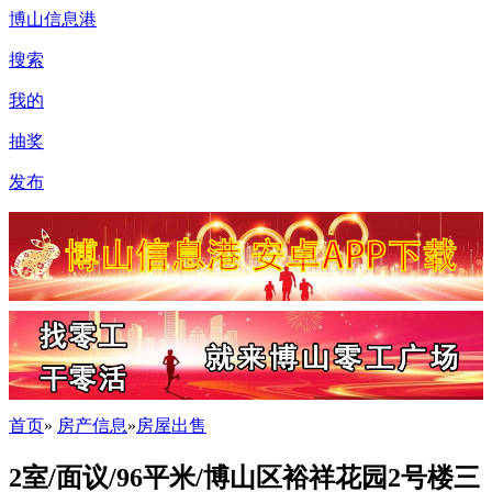
博山信息港
搜索
我的
抽奖
发布
首页
»
房产信息
»
房屋出售
2室/面议/96平米/博山区裕祥花园2号楼三