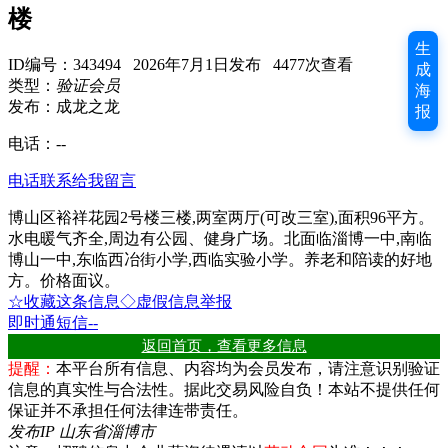
楼
生
ID编号：343494 2026年7月1日发布 4477次查看
成
类型：
验证会员
海
发布：成龙之龙
报
电话：
--
电话联系
给我留言
博山区裕祥花园2号楼三楼,两室两厅(可改三室),面积96平方。
水电暖气齐全,周边有公园、健身广场。北面临淄博一中,南临
博山一中,东临西冶街小学,西临实验小学。养老和陪读的好地
方。价格面议。
☆收藏这条信息
◇虚假信息举报
即时通
短信
--
返回首页，查看更多信息
提醒：
本平台所有信息、内容均为会员发布，请注意识别验证
信息的真实性与合法性。据此交易风险自负！本站不提供任何
保证并不承担任何法律连带责任。
发布IP 山东省淄博市