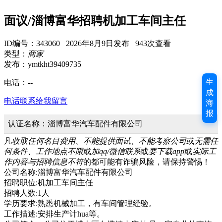
面议/淄博富华招聘机加工车间主任
ID编号：343060 2026年8月9日发布 943次查看
类型：
商家
发布：ymtkht39409735
生
电话：
--
成
电话联系
给我留言
海
报
认证名称：淄博富华汽车配件有限公司
凡
收取任何名目费用、不能提供面试、不能考察公司
或
无需任
何条件、工作地点不限
或
加qq/微信联系
或
要下载app
或
实际工
作内容与招聘信息不符
的都可能有诈骗风险，请保持警惕！
公司名称:淄博富华汽车配件有限公司
招聘职位:机加工车间主任
招聘人数:1人
学历要求:熟悉机械加工，有车间管理经验。
工作描述:安排生产计hua等。