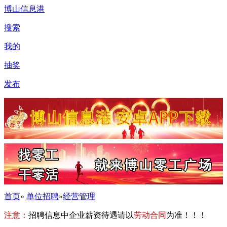
博山信息港
搜索
我的
抽奖
发布
首页
»
单位招聘
»
经营管理
注意：
招聘信息中企业薪资待遇请以
劳动合同
为准！！！