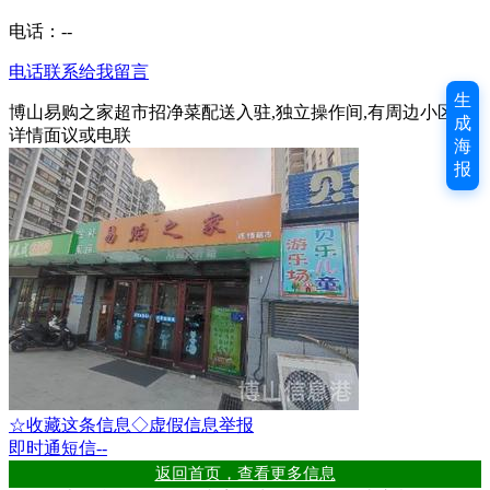
电话：
--
电话联系
给我留言
生
博山易购之家超市招净菜配送入驻,独立操作间,有周边小区群,
成
详情面议或电联
海
报
☆收藏这条信息
◇虚假信息举报
即时通
短信
--
返回首页，查看更多信息