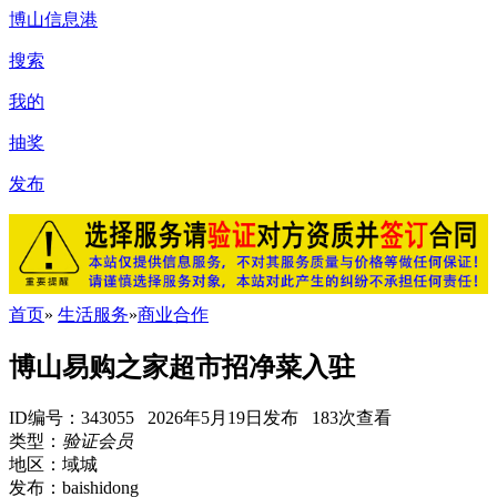
博山信息港
搜索
我的
抽奖
发布
首页
»
生活服务
»
商业合作
博山易购之家超市招净菜入驻
ID编号：343055 2026年5月19日发布 183次查看
类型：
验证会员
地区：域城
发布：baishidong