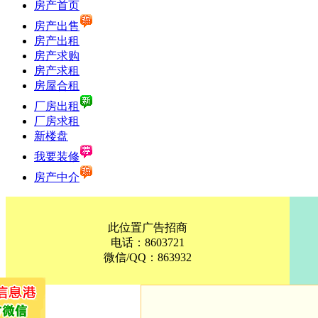
房产首页
房产出售
房产出租
房产求购
房产求租
房屋合租
厂房出租
厂房求租
新楼盘
我要装修
房产中介
此位置广告招商
电话：8603721
微信/QQ：863932