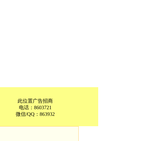
此位置广告招商
电话：8603721
微信/QQ：863932