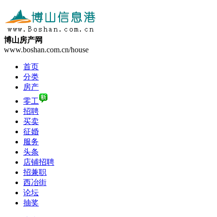
博山房产网
www.boshan.com.cn/house
首页
分类
房产
零工
招聘
买卖
征婚
服务
头条
店铺招聘
招兼职
西冶街
论坛
抽奖