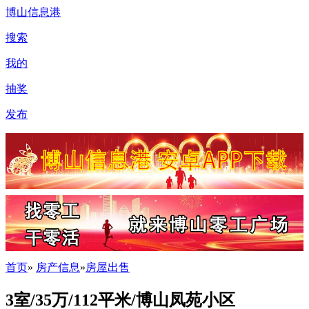
博山信息港
搜索
我的
抽奖
发布
首页
»
房产信息
»
房屋出售
3室/35万/112平米/博山凤苑小区