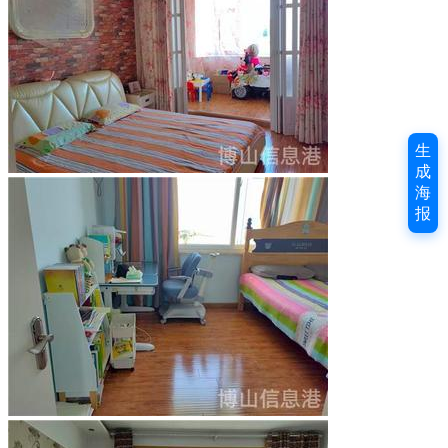
生
成
海
报