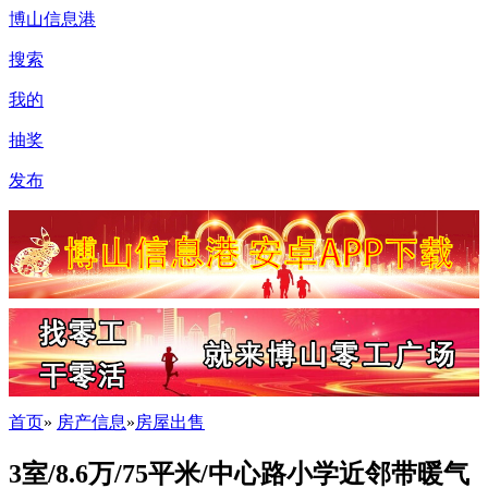
博山信息港
搜索
我的
抽奖
发布
首页
»
房产信息
»
房屋出售
3室/8.6万/75平米/中心路小学近邻带暖气