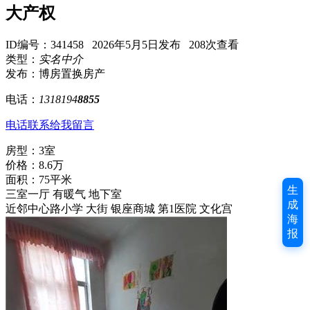
大产权
ID编号：341458 2026年5月5日发布 208次查看
类型：
实名中介
发布：博房置换房产
电话：
1318194
8855
电话联系
给我留言
房型：3室
价格：8.6万
面积：75平米
生
三室一厅 有暖气 地下室
成
近邻中心路小学 大街 银座商城 第1医院 文化宫
海
报