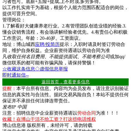
习者也可。底薪+五险+提成,上不封顶,多劳多得。
以工作扎实肯干为基础，根据个人能力范围匹配适合的岗位，
提供可晋升空间。
管理岗位：
1.了解看好大健康养老行业。2.有管理团队创造业绩的经验.3.
懂会议销售流程，有会场讲解经验者优先。4.有责任心和积极
工作意识。年龄：20-40岁。工资面议。
地址：博山城西
应聘/投简历
提示：入职时请及时签订
劳动合
同
，维护自身权益。企业薪资待遇请以
劳动合同
为准
凡
收取任何名目费用、不能提供面试、不能考察公司
或加qq/
微信联系的都可能有诈骗风险，请保持警惕！
☆收藏这条信息
◇虚假信息举报
即时通
短信
--
返回首页，查看更多信息
提醒：
本平台所有信息、内容均为会员发布，请注意识别验证
信息的真实性与合法性。据此交易风险自负！本站不提供任何
保证并不承担任何法律连带责任。
发布IP 中国
注意：招聘信息中企业薪资待遇请以
劳动合同
为准！！！
收藏！在博山干活不给工资？打这些电话维权
博山信息港 版权所有，未经许可，请勿转载