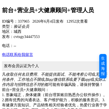
前台+营业员+大健康顾问+管理人员
ID编号：337965 2026年6月4日发布 12952次查看
类型：
验证会员
地区：城西
发布：cvtxgy34447553
电话：
--
电话联系
给我留言
生
成
发布会员认证为个人
海
报
凡
收取任何名目费用、不能提供面试、不能考察公司
或
无需任
何条件、工作地点不限
或
加qq/微信联系
或
要下载app
或
实际工
作内容与招聘信息不符
的都可能有诈骗风险，请保持警惕！
前台+营业员+大健康顾问：
1. 形象端正，身体健康（前台理算账目熟悉办公软件操作）。
2.拥有优秀的沟通表达、客户维护能力，积极的服务意识。3.
有健康方面知识、产品销售相关经验者优先，热爱行业善于学