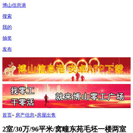
博山信息港
搜索
我的
抽奖
发布
首页
»
房产信息
»
房屋出售
2室/30万/96平米/窝疃东苑毛坯一楼两室