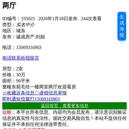
两厅
生
ID编号：335925 2026年1月18日发布 244次查看
成
类型：
实名中介
海
地区：城东
报
发布：诚成房产:刘姐
电话：
15069316903
电话联系
给我留言
房型：2室
价格：30万
面积：96平米
窝疃东苑毛坯一楼两室两厅欢迎看房
☆收藏这条信息
◇虚假信息举报
即时通
短信
拨打15069316903
返回首页，查看更多信息
提醒：
本平台所有信息、内容均为会员发布，请注意识别验证
信息的真实性与合法性。据此交易风险自负！本站不提供任何
保证并不承担任何法律连带责任。