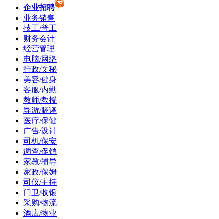
企业招聘
业务销售
技工/普工
财务会计
经营管理
电脑/网络
行政/文秘
美容/健身
客服/内勤
教师/教授
导游/翻译
医疗/保健
广告/设计
司机/保安
调查/促销
家教/辅导
家政/保姆
司仪/主持
门卫/收银
采购/物流
酒店/物业