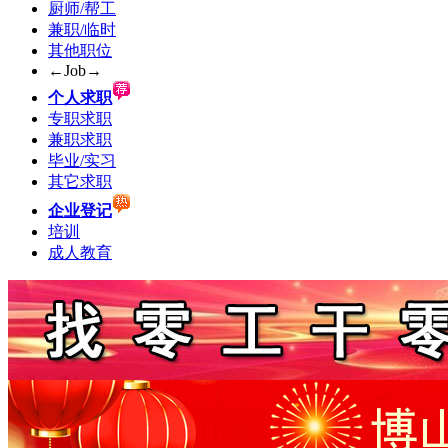
厨师/帮工
兼职/临时
其他职位
←Job→
个人求职
专职求职
兼职求职
毕业/实习
其它求职
企业登记
培训
成人教育