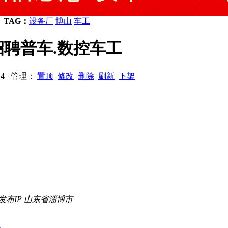
TAG：
设备厂
博山
车工
聘普车.数控车工
5414 管理：
置顶
修改
删除
刷新
下架
发布IP 山东省淄博市