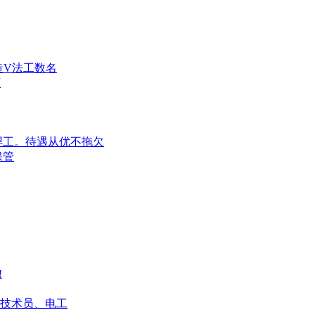
造V法工数名
下
弧焊工。待遇从优不拖欠
保管
!
技术员、电工