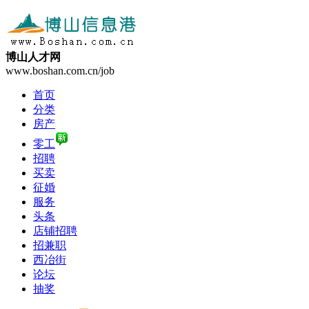
博山人才网
www.boshan.com.cn/job
首页
分类
房产
零工
招聘
买卖
征婚
服务
头条
店铺招聘
招兼职
西冶街
论坛
抽奖