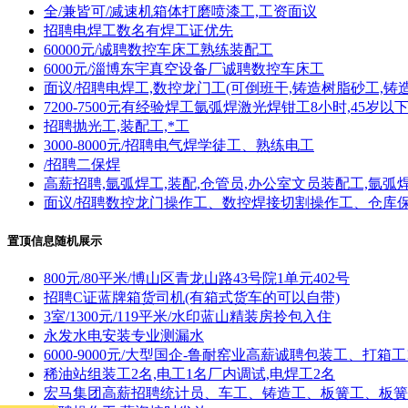
全/兼皆可/减速机箱体打磨喷漆工,工资面议
招聘电焊工数名有焊工证优先
60000元/诚聘数控车床工熟练装配工
6000元/淄博东宇真空设备厂诚聘数控车床工
面议/招聘电焊工,数控龙门工(可倒班干,铸造树脂砂工,铸
7200-7500元有经验焊工氩弧焊激光焊钳工8小时,45岁以
招聘抛光工,装配工,*工
3000-8000元/招聘电气焊学徒工、熟练电工
/招聘二保焊
高薪招聘,氩弧焊工,装配,仓管员,办公室文员装配工,氩
面议/招聘数控龙门操作工、数控焊接切割操作工、仓库
置顶信息随机展示
800元/80平米/博山区青龙山路43号院1单元402号
招聘C证蓝牌箱货司机(有箱式货车的可以自带)
3室/1300元/119平米/水印蓝山精装房拎包入住
永发水电安装专业测漏水
6000-9000元/大型国企-鲁耐窑业高薪诚聘包装工、打箱工
稀油站组装工2名,电工1名厂内调试,电焊工2名
宏马集团高薪招聘统计员、车工、铸造工、板簧工、板簧