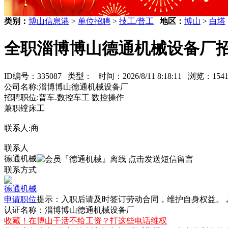
类别：
博山信息港
>
单位招聘
>
技工/普工
地区：
博山
>
白塔
全职淄博博山德通机械设备厂招
ID编号：335087 类型：
时间：2026/8/11 8:18:11 浏览：1
公司名称:淄博博山德通机械设备厂
招聘职位:普车.数控车工 数控操作
兼职镗床工
联系人:商
联系人
德通机械
联系方式
德通机械
申请职位
提示：入职后请及时签订
劳动合同
，维护自身权益。
认证名称：淄博博山德通机械设备厂
收藏！在博山干活不给工资？打这些电话维权