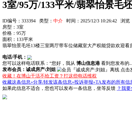
3室/95万/133平米/翡翠怡景毛
ID编号：333394 类型：
中介
时间：2025/12/3 10:26:42 
房型：3室
价格：95万
面积：133平米
翡翠怡景毛坯13楼三室两厅带车位储藏室大产权能贷款欢迎看
电话/手机：
您可以这样电话联系：“您好，我从
博山信息港
看到您发布的...
发布会员：诚成房产:刘姐
收藏！在博山干活不给工资？打这些电话维权
收藏这条信息»
分享/转发该条信息»
投诉举报»
TA发布的所有信
如果此信息不适合，您也可以发布一条信息，坐等反馈
？我要