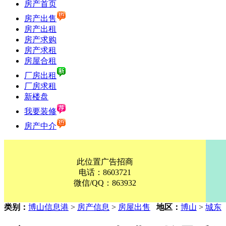
房产首页
房产出售
房产出租
房产求购
房产求租
房屋合租
厂房出租
厂房求租
新楼盘
我要装修
房产中介
此位置广告招商
电话：8603721
微信/QQ：863932
类别：
博山信息港
>
房产信息
>
房屋出售
地区：
博山
>
城东