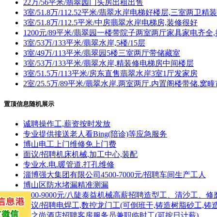
22万/56平米/翡翠园门头房出租出售
3室/51.8万/112.52平米/翡翠水岸电梯好楼层,三室两卫
3室/51.8万/112.5平米/中房翡翠水岸电梯房,装修很好
1200元/89平米/翡翠园一楼带院子两室两厅家具家电齐全
3室/53万/133平米/翡翠水岸,5楼/15层
3室/49万/113平米/翡翠园5楼三室两厅带储藏室
3室/53万/133平米/翡翠水岸,精装修电梯房中间楼层
3室/51.5万/113平米/房东直售翡翠水岸3室1厅发家房
2室/25.5万/89平米/翡翠水岸.两室两厅.内置阁楼带储.
置顶信息随机展示
诚聘操作工,薪资按时发放
专业提供接送老人看Bing(陪诊)等应急服务
博山电工上门维修免上门费
面议/招聘机床机械,加工中心,装配
专业水.电.暖管道.打孔维修
淄博强大集团有限公司4500-7000元/招聘车间生产工人
博山区防水堵漏精准测漏
6000-9000元/八陡泰益机械高薪招聘造型工、清沙工、修
面议/招聘电焊工,数控龙门工(可倒班干,铸造树脂砂工,铸
云之尚酒店招聘客房服务员兼职临时工(可按日计薪)