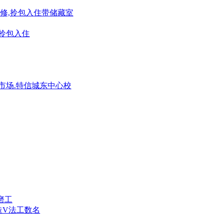
精装修,拎包入住带储藏室
,拎包入住
窝疃市场.特信城东中心校
磨工
造V法工数名