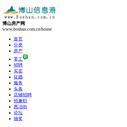
博山房产网
www.boshan.com.cn/house
首页
分类
房产
零工
招聘
买卖
征婚
服务
头条
店铺招聘
招兼职
西冶街
论坛
抽奖