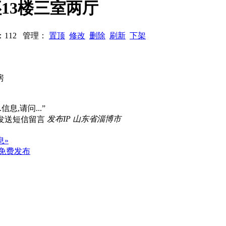
坯13楼三室两厅
浏览：112 管理：
置顶
修改
删除
刷新
下架
房
信息,请问...”
发布IP 山东省淄博市
息»
免费发布