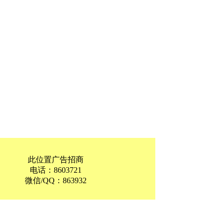
此位置广告招商
电话：8603721
微信/QQ：863932