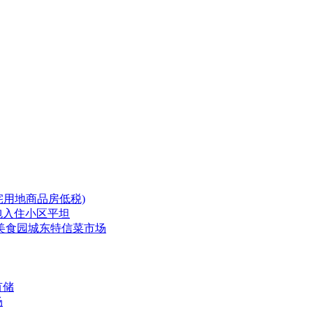
住宅用地商品房低税)
拎包入住小区平坦
售.美食园城东特信菜市场
有储
场