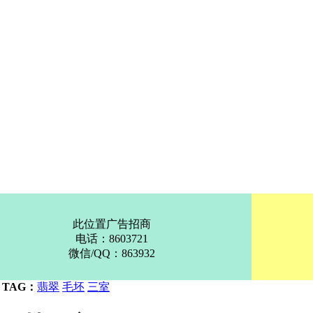
此位置广告招商
电话：8603721
微信/QQ：863932
TAG：
翡翠
毛坯
三室