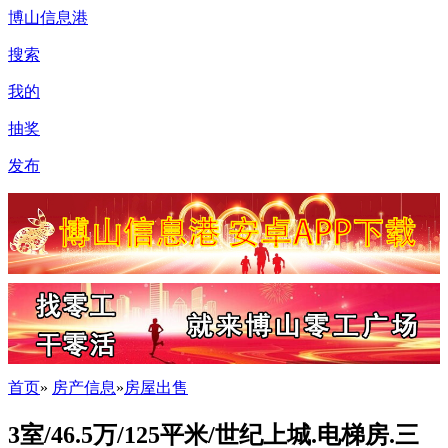
博山信息港
搜索
我的
抽奖
发布
首页
»
房产信息
»
房屋出售
3室/46.5万/125平米/世纪上城.电梯房.三