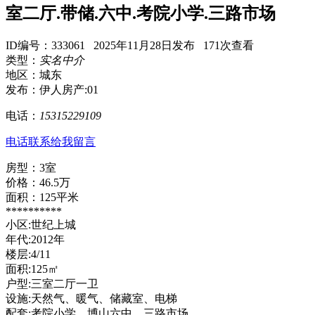
室二厅.带储.六中.考院小学.三路市场
ID编号：333061 2025年11月28日发布 171次查看
类型：
实名中介
地区：城东
发布：伊人房产:01
电话：
15315229109
电话联系
给我留言
房型：3室
价格：46.5万
面积：125平米
**********
小区:世纪上城
年代:2012年
楼层:4/11
面积:125㎡
户型:三室二厅一卫
设施:天然气、暖气、储藏室、电梯
配套:考院小学、博山六中、三路市场