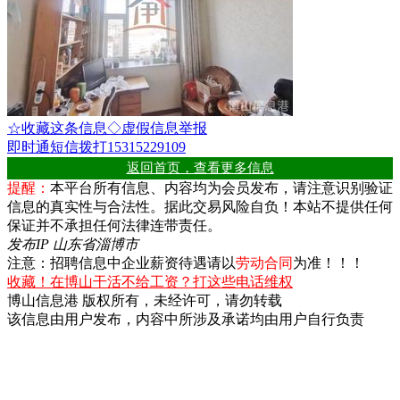
☆收藏这条信息
◇虚假信息举报
即时通
短信
拨打15315229109
返回首页，查看更多信息
提醒：
本平台所有信息、内容均为会员发布，请注意识别验证
信息的真实性与合法性。据此交易风险自负！本站不提供任何
保证并不承担任何法律连带责任。
发布IP 山东省淄博市
注意：招聘信息中企业薪资待遇请以
劳动合同
为准！！！
收藏！在博山干活不给工资？打这些电话维权
博山信息港 版权所有，未经许可，请勿转载
该信息由用户发布，内容中所涉及承诺均由用户自行负责