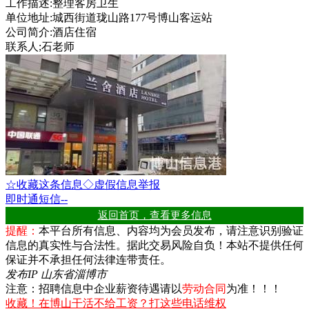
工作描述:整理客房卫生
单位地址:城西街道珑山路177号博山客运站
公司简介:酒店住宿
联系人;石老师
☆收藏这条信息
◇虚假信息举报
即时通
短信
--
返回首页，查看更多信息
提醒：
本平台所有信息、内容均为会员发布，请注意识别验证
信息的真实性与合法性。据此交易风险自负！本站不提供任何
保证并不承担任何法律连带责任。
发布IP 山东省淄博市
注意：招聘信息中企业薪资待遇请以
劳动合同
为准！！！
收藏！在博山干活不给工资？打这些电话维权