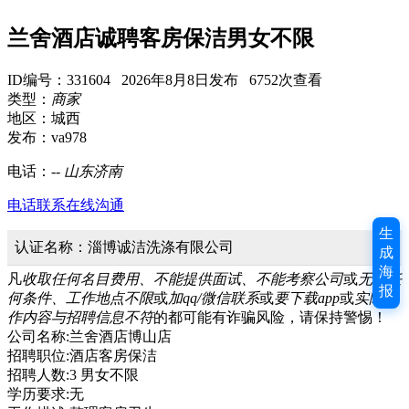
兰舍酒店诚聘客房保洁男女不限
ID编号：331604 2026年8月8日发布 6752次查看
类型：
商家
地区：城西
发布：va978
电话：
--
山东济南
电话联系
在线沟通
生
认证名称：淄博诚洁洗涤有限公司
成
海
凡
收取任何名目费用、不能提供面试、不能考察公司
或
无需任
报
何条件、工作地点不限
或
加qq/微信联系
或
要下载app
或
实际工
作内容与招聘信息不符
的都可能有诈骗风险，请保持警惕！
公司名称:兰舍酒店博山店
招聘职位:酒店客房保洁
招聘人数:3 男女不限
学历要求:无