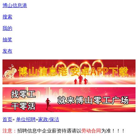
博山信息港
搜索
我的
抽奖
发布
首页
»
单位招聘
»
家政/保洁
注意：
招聘信息中企业薪资待遇请以
劳动合同
为准！！！