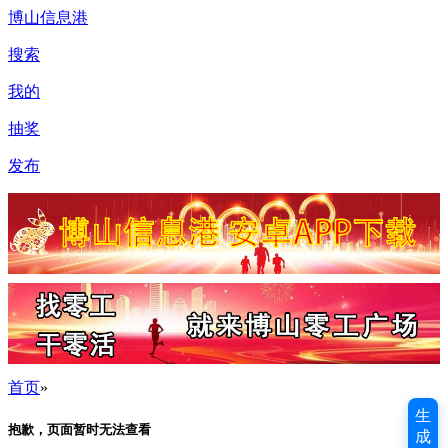
博山信息港
搜索
我的
抽奖
发布
首页
»
生
抱歉，页面暂时无法查看
成