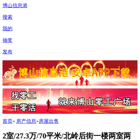
博山信息港
搜索
我的
抽奖
发布
首页
»
房产信息
»
房屋出售
2室/27.3万/70平米/北岭后街一楼两室两