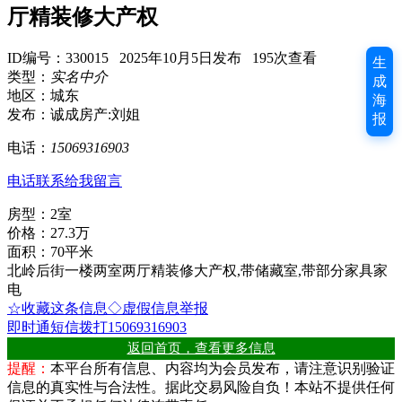
厅精装修大产权
ID编号：330015 2025年10月5日发布 195次查看
生
类型：
实名中介
成
地区：城东
海
发布：诚成房产:刘姐
报
电话：
15069316903
电话联系
给我留言
房型：2室
价格：27.3万
面积：70平米
北岭后街一楼两室两厅精装修大产权,带储藏室,带部分家具家
电
☆收藏这条信息
◇虚假信息举报
即时通
短信
拨打15069316903
返回首页，查看更多信息
提醒：
本平台所有信息、内容均为会员发布，请注意识别验证
信息的真实性与合法性。据此交易风险自负！本站不提供任何