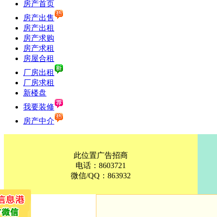
房产首页
房产出售
房产出租
房产求购
房产求租
房屋合租
厂房出租
厂房求租
新楼盘
我要装修
房产中介
此位置广告招商
电话：8603721
微信/QQ：863932