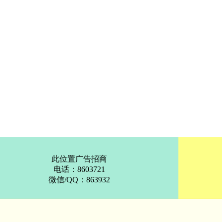
此位置广告招商
电话：8603721
微信/QQ：863932