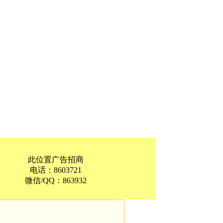
此位置广告招商
电话：8603721
微信/QQ：863932