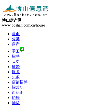
博山房产网
www.boshan.com.cn/house
首页
分类
房产
零工
招聘
买卖
征婚
服务
头条
店铺招聘
招兼职
西冶街
论坛
抽奖