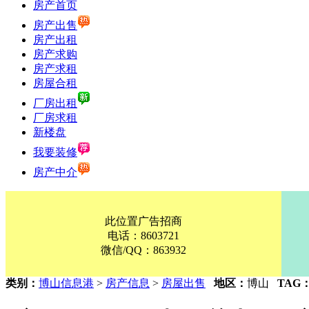
房产首页
房产出售
房产出租
房产求购
房产求租
房屋合租
厂房出租
厂房求租
新楼盘
我要装修
房产中介
此位置广告招商
电话：8603721
微信/QQ：863932
类别：
博山信息港
>
房产信息
>
房屋出售
地区：
博山
TAG