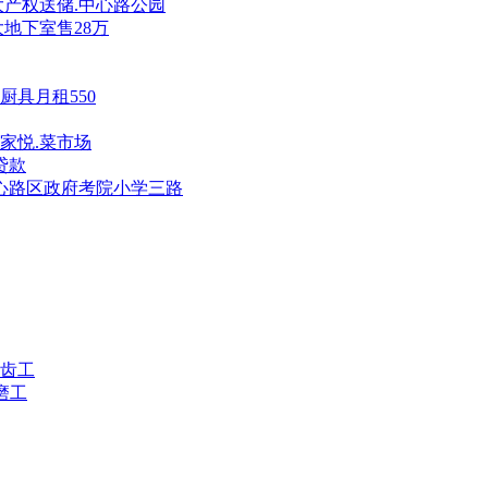
住大产权送储.中心路公园
地下室售28万
具月租550
家家悦.菜市场
贷款
.中心路区政府考院小学三路
齿工
磨工