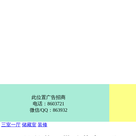
此位置广告招商
电话：8603721
微信/QQ：863932
：
三室一厅
储藏室
装修