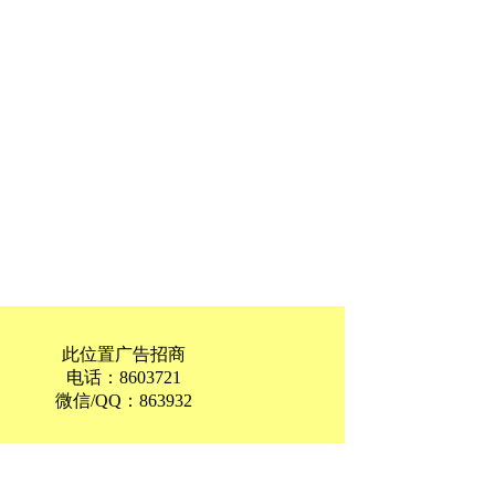
此位置广告招商
电话：8603721
微信/QQ：863932