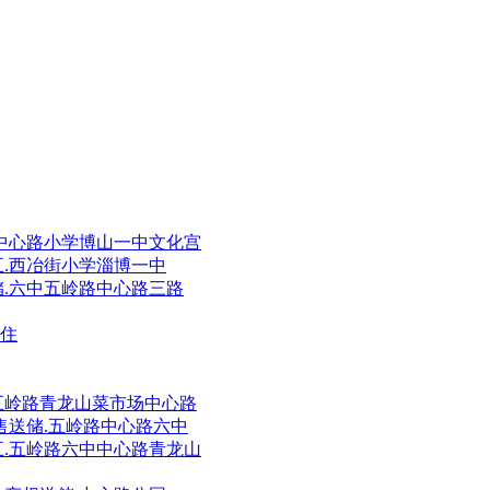
市场中心路小学博山一中文化宫
满五.西冶街小学淄博一中
送储.六中五岭路中心路三路
入住
二.五岭路青龙山菜市场中心路
急售送储.五岭路中心路六中
满五.五岭路六中中心路青龙山