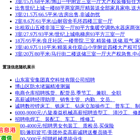
3室/15万/68平米/博山一中附近三室一厅大产权装修短
出售世纪上城一楼88平两室两厅精装送全部家具家电,送大
3室/21.5万/66.5平米/吉房出售,非诚勿扰
2室/8.6万/61平米/山耐宿舍毛坯四楼三室一厅
出租双山五楼非顶三室一厅80平方集暖空调热水器床两张厨
3室/27.9万/93平米/世纪上城电梯房93平方三室一厅
18万/95平米/良庄社区.一楼带院.三室.精装修.送储.双气.
3室/40.9万/110平米/精装未住双山小学附近四楼大产权可
3室/20万/80平米/马行街二楼送储三室一厅大产权急售
置顶信息随机展示
山东富安集团真空科技有限公司招聘
博山区防水堵漏精准测漏
电商仓库招聘拣货、配货员,季节工、兼职、全职
高薪诚聘经理助理、销售主管、内勤、文员。
诚聘数控镗床工、铣床工、钻床立加操作工、普车工、制
6000-9000元/八陡泰益机械高薪招聘造型工、清沙工、修
招聘电焊工、装配工、车工、维修工
3000-4000元/招聘男女包装工、质检员,买保险
全职/兼职皆可/美团外卖高薪诚聘送餐员骑手
3000-5000元/招聘机械类毕业生