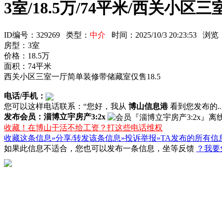
3室/18.5万/74平米/西关小
ID编号：329269 类型：
中介
时间：2025/10/3 20:23:53 
房型：3室
价格：18.5万
面积：74平米
西关小区三室一厅简单装修带储藏室仅售18.5
电话/手机：
您可以这样电话联系：“您好，我从
博山信息港
看到您发布的...
发布会员：淄博立宇房产3:2x
收藏！在博山干活不给工资？打这些电话维权
收藏这条信息»
分享/转发该条信息»
投诉举报»
TA发布的所有信
如果此信息不适合，您也可以发布一条信息，坐等反馈
？我要