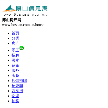
博山房产网
www.boshan.com.cn/house
首页
分类
房产
零工
招聘
买卖
征婚
服务
头条
店铺招聘
招兼职
西冶街
论坛
抽奖