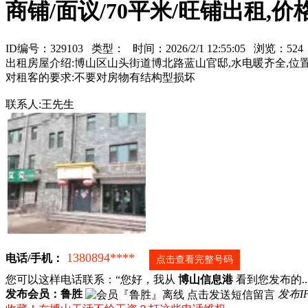
商铺/面议/70平米/旺铺出租,价
ID编号：329103 类型：
时间：2026/2/1 12:55:05 浏览：5
出租房屋介绍:博山区山头街道博北路蓝山官邸,水电暖齐全,位置
对租客的要求:不要对房物有结构型损坏
联系人:王先生
1380894****
电话/手机：
点击查看完整号码
您可以这样电话联系：“您好，我从
博山信息港
看到您发布的...
发布会员：鲁胜
发布I