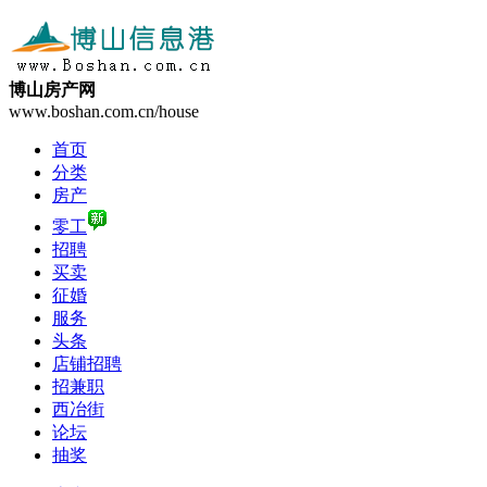
博山房产网
www.boshan.com.cn/house
首页
分类
房产
零工
招聘
买卖
征婚
服务
头条
店铺招聘
招兼职
西冶街
论坛
抽奖