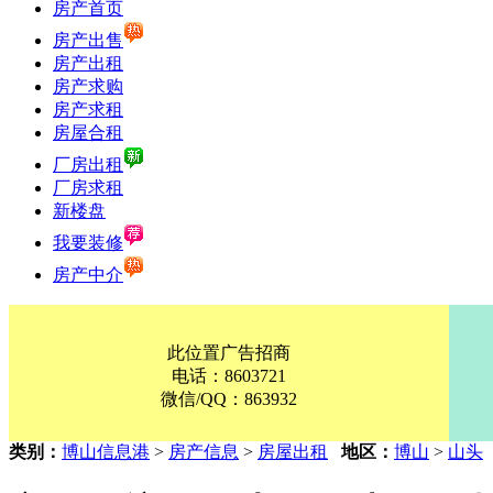
房产首页
房产出售
房产出租
房产求购
房产求租
房屋合租
厂房出租
厂房求租
新楼盘
我要装修
房产中介
此位置广告招商
电话：8603721
微信/QQ：863932
类别：
博山信息港
>
房产信息
>
房屋出租
地区：
博山
>
山头