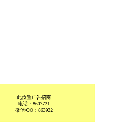
此位置广告招商
电话：8603721
微信/QQ：863932