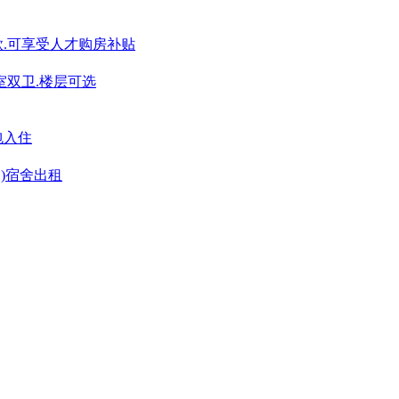
贷款.可享受人才购房补贴
三室双卫.楼层可选
包入住
门)宿舍出租