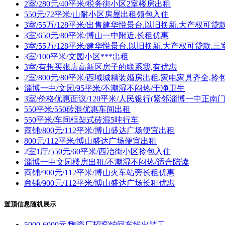
2室/280元/40平米/税务街小区2室楼房出租
550元/72平米/山耐小区房屋出租领包入住
3室/55万/128平米/出售建华悦景台.以旧换新.大产权可
3室/650元/80平米/博山一中附近,长租优惠
3室/55万/128平米/建华悦景台.以旧换新.大产权可贷款.
3室/100平米/文园小区***出租
3室/有想买张店高新区房子的联系我,有优惠
2室/800元/80平米/西域城精装婚房出租,家电家具齐全,拎
淄博一中/文园/95平米/不潮湿不闷热/干净卫生
3室/价格优惠面议/120平米/人民银行(紧邻淄博一中正南
550平米/550砖混优惠车间出租
550平米/车间框架式砖混5吨行车
商铺/800元/112平米/博山盛达广场便宜出租
800元/112平米/博山盛达广场便宜出租
2室1厅/550元/60平米/西冶街小区拎包入住
淄博一中文园楼房出租/不潮湿不闷热/适合陪读
商铺/900元/112平米/博山火车站旁长租优惠
商铺/900元/112平米/博山盛达广场长租优惠
置顶信息随机展示
5000-6000元/陶瓷厂招窑炉回车线出装工