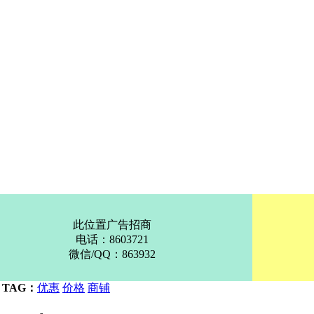
此位置广告招商
电话：8603721
微信/QQ：863932
TAG：
优惠
价格
商铺