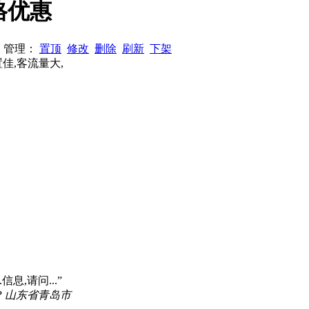
格优惠
24 管理：
置顶
修改
删除
刷新
下架
佳,客流量大,
信息,请问...”
P 山东省青岛市