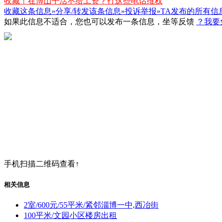
收藏！在博山干活不给工资？打这些电话维权
收藏这条信息»
分享/转发该条信息»
投诉举报»
TA发布的所有信
如果此信息不适合，您也可以发布一条信息，坐等反馈
？我要
手机扫描二维码查看↑
相关信息
2室/600元/55平米/紧邻淄博一中,西冶街
100平米/文园小区楼房出租