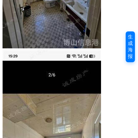
生
成
海
报