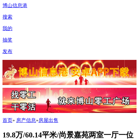
博山信息港
搜索
我的
抽奖
发布
首页
»
房产信息
»
房屋出售
19.8万/60.14平米/尚景嘉苑两室一厅一位