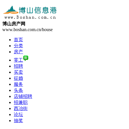
博山房产网
www.boshan.com.cn/house
首页
分类
房产
零工
招聘
买卖
征婚
服务
头条
店铺招聘
招兼职
西冶街
论坛
抽奖