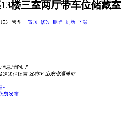
毛坯13楼三室两厅带车位储藏室
览：153 管理：
置顶
修改
删除
刷新
下架
信息,请问...”
发布IP 山东省淄博市
息»
免费发布