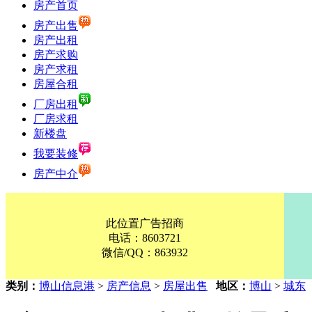
房产首页
房产出售
房产出租
房产求购
房产求租
房屋合租
厂房出租
厂房求租
新楼盘
我要装修
房产中介
此位置广告招商
电话：8603721
微信/QQ：863932
类别：
博山信息港
>
房产信息
>
房屋出售
地区：
博山
>
城东