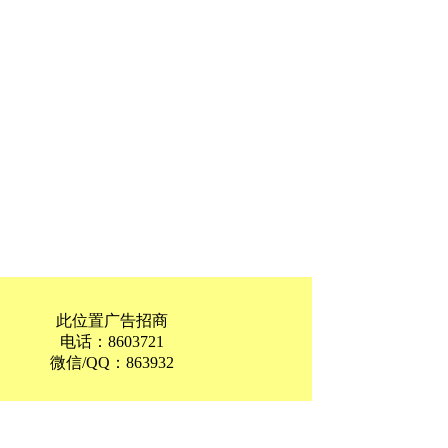
此位置广告招商
电话：8603721
微信/QQ：863932