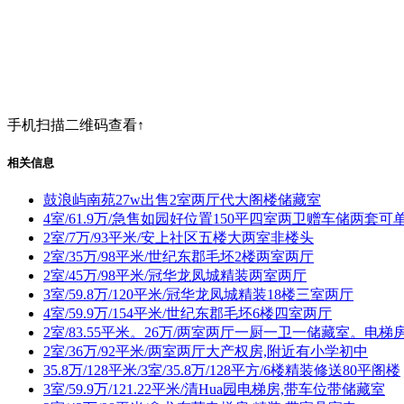
手机扫描二维码查看↑
相关信息
鼓浪屿南苑27w出售2室两厅代大阁楼储藏室
4室/61.9万/急售如园好位置150平四室两卫赠车储两套可
2室/7万/93平米/安上社区五楼大两室非楼头
2室/35万/98平米/世纪东郡毛坯2楼两室两厅
2室/45万/98平米/冠华龙凤城精装两室两厅
3室/59.8万/120平米/冠华龙凤城精装18楼三室两厅
4室/59.9万/154平米/世纪东郡毛坯6楼四室两厅
2室/83.55平米。26万/两室两厅一厨一卫一储藏室。电
2室/36万/92平米/两室两厅大产权房,附近有小学初中
35.8万/128平米/3室/35.8万/128平方/6楼精装修送80平阁楼
3室/59.9万/121.22平米/清Hua园电梯房,带车位带储藏室