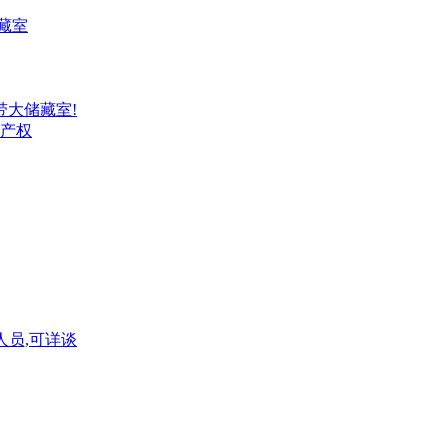
储藏室
,带大储藏室!
大产权
人员,可详谈