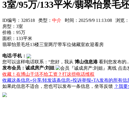
3室/95万/133平米/翡翠怡景
ID编号：328518 类型：
中介
时间：2025/9/9 11:13:08 浏
房型：3室
价格：95万
面积：133平米
翡翠怡景毛坯13楼三室两厅带车位储藏室欢迎看房
电话/手机：
您可以这样电话联系：“您好，我从
博山信息港
看到您发布的...
发布会员：诚成房产:刘姐
收藏！在博山干活不给工资？打这些电话维权
收藏这条信息»
分享/转发该条信息»
投诉举报»
TA发布的所有信
如果此信息不适合，您也可以发布一条信息，坐等反馈
？我要