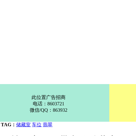
此位置广告招商
电话：8603721
微信/QQ：863932
TAG：
储藏室
车位
翡翠