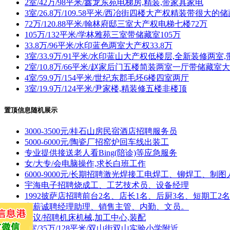
2室/42万/98平米/鑫龙东苑电梯房,精装,带家具家电
3室/26.8万/109.58平米/西冶街四楼大产权精装带很大的
72万/120.88平米/翰林府邸三室大产权电梯七楼72万
105万/132平米/学林雅苑三室带储藏室105万
33.8万/96平米/水印蓝色两室大产权33.8万
3室/33.9万/91平米/水印蓝山大产权低楼层,全新装修两室
2室/10.8万/66平米/赵家后门五楼简装两室一厅带储藏室
4室/59.9万/154平米/世纪东郡毛坯6楼四室两厅
3室/19.9万/124平米/尹家楼,精装修五楼非楼顶
置顶信息随机展示
3000-3500元/桂石山房民宿酒店招聘服务员
5000-6000元/陶瓷厂招窑炉回车线出装工
专业提供接送老人看Bing(陪诊)等应急服务
女/大专/会电脑操作,求长白班工作
6000-9000元/长期招聘激光焊接工电焊工、铆焊工、制图
宇海电子招聘烧成工、工艺技术员、设备经理
1992披萨店招聘前台2名、店长1名、后厨3名、短期工2名
高薪诚聘经理助理、销售主管、内勤、文员。
面议/招聘机床机械,加工中心,装配
3室/35万/128平米/双山街双山实验小学附近