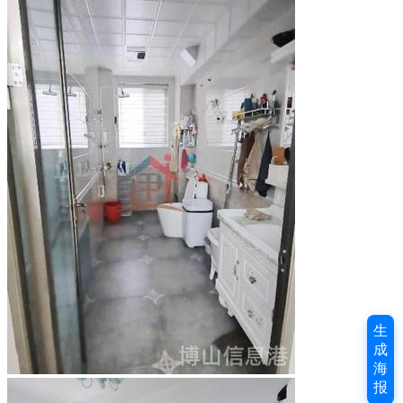
生
成
海
报