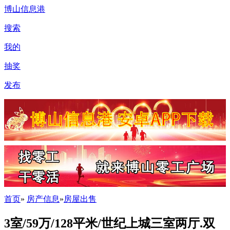
博山信息港
搜索
我的
抽奖
发布
首页
»
房产信息
»
房屋出售
3室/59万/128平米/世纪上城三室两厅.双