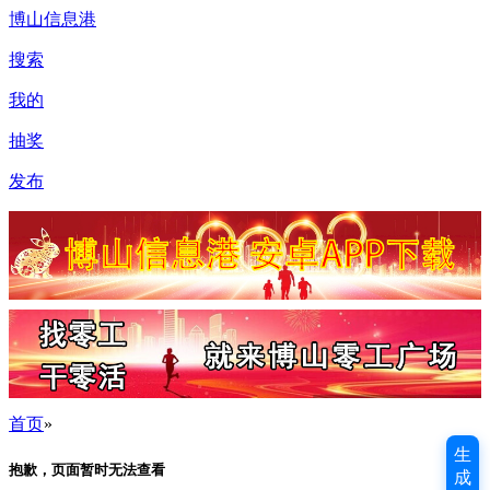
博山信息港
搜索
我的
抽奖
发布
首页
»
生
抱歉，页面暂时无法查看
成