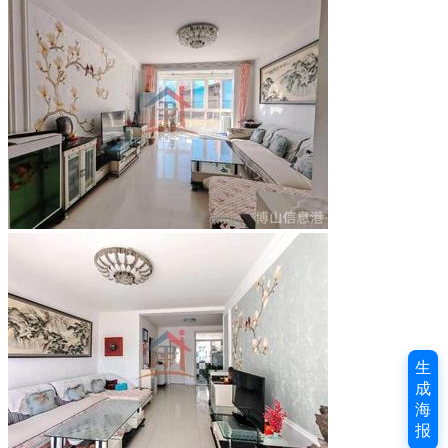
生
成
海
报