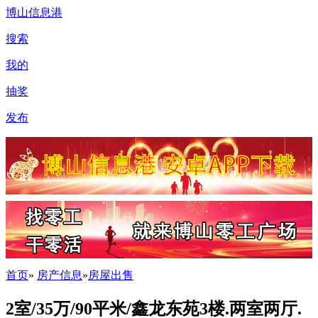
博山信息港
搜索
我的
抽奖
发布
首页
»
房产信息
»
房屋出售
2室/35万/90平米/鑫龙东苑3楼.两室两厅.