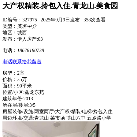
大产权精装.拎包入住.青龙山.美食园
ID编号：327975 2025年9月9日发布 358次查看
类型：
实名中介
地区：城西
发布：伊人房产:03
电话：
18678180738
电话联系
给我留言
房型：2室
价格：35万
面积：90平米
位置/小区:鑫龙东苑
建筑年份:2013
所在层/楼层:3/5
房屋装修/设施:两室两厅/大产权/精装/电梯/拎包入住
周边环境/交通:青龙山 菜市场 博山六中 五岭路小学