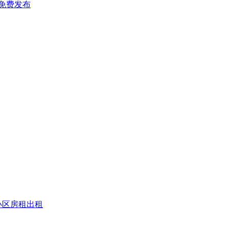
免费发布
园小区房租出租