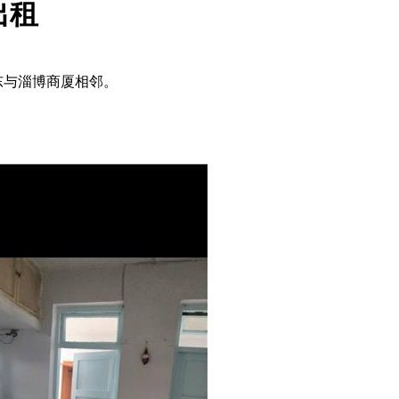
出租
东与淄博商厦相邻。