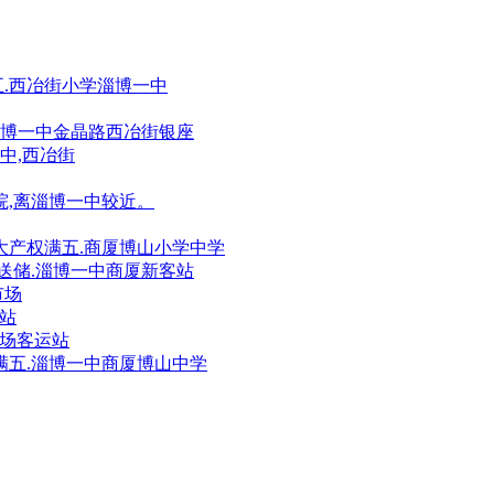
满五.西冶街小学淄博一中
.淄博一中金晶路西冶街银座
一中,西冶街
医院,离淄博一中较近。
二厅大产权满五.商厦博山小学中学
五送储.淄博一中商厦新客站
市场
交站
市场客运站
产权满五.淄博一中商厦博山中学