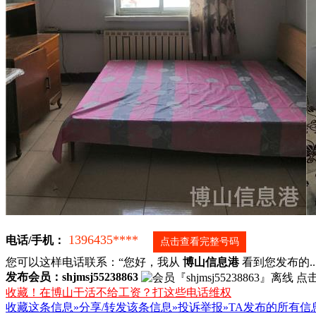
1396435****
电话/手机：
点击查看完整号码
您可以这样电话联系：“您好，我从
博山信息港
看到您发布的...
发布会员：shjmsj55238863
收藏！在博山干活不给工资？打这些电话维权
收藏这条信息»
分享/转发该条信息»
投诉举报»
TA发布的所有信