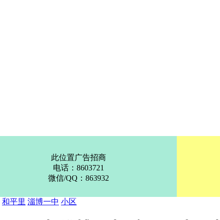
此位置广告招商
电话：8603721
微信/QQ：863932
：
和平里
淄博一中
小区