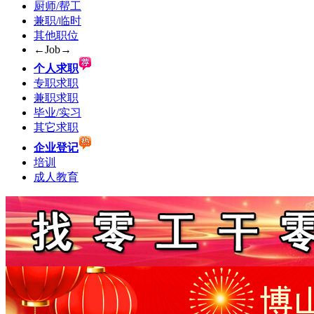
厨师/帮工
兼职/临时
其他职位
←Job→
个人求职
专职求职
兼职求职
毕业/实习
其它求职
企业登记
培训
成人教育