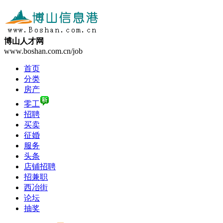
博山人才网
www.boshan.com.cn/job
首页
分类
房产
零工
招聘
买卖
征婚
服务
头条
店铺招聘
招兼职
西冶街
论坛
抽奖