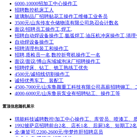
6000-10000招加工中心操作工
招聘数控机床工人
玻璃制品厂招聘贴花工操作工维修工业务员
3500元/山东传友仓储物流有限公司急召会计数名
面议/招聘员工操作工,焊工,
招聘自动焊设备操作工,氩弧焊工,油压机冲床操作工,清理
自动焊设备操作工
招聘清理包装工和操作工
招聘,质检员一名,数控折弯机操作工一名
面议/面议/博山东域城泡沫厂招聘操作工
招聘镗床、钻工、铣工熟练工优先
4500元/诚招线切割操作工
诚招优秀车工、装配工
4500-7000元/山东鲁颜重工科技有限公司高薪招聘铆工
4000-6000元/山东鲁辰泵业有招聘钻工、操作工等
置顶信息随机展示
琪能科技诚聘数控/加工中心操作工、库管员、喷漆工、
1992披萨店招聘前台2名、店长1名、后厨3名、短期工2名
全/兼皆可/2200-2600元/华梦炸肝招聘店员