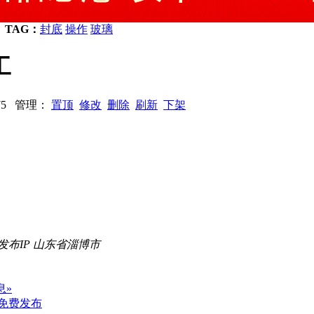
TAG：
封底
操作
玻璃
工
6075 管理：
置顶
修改
删除
刷新
下架
发布IP 山东省淄博市
息»
免费发布