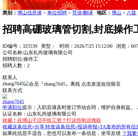
类别：
博山信息港
>
单位招聘
>
导游/翻译
地区：
博山
>
八陡
招聘高硼玻璃管切割,封底操作
ID编号：325539 类型：
时间：2026/7/25 15:12:00 浏览：
公司名称:山东礼尚玻璃有限公司
招聘职位:操作工
招聘人数：2
联系人
zhang7045
联系方式
zhang7045
申请职位
提示：入职后请及时签订
劳动合同
，维护自身权益。
认证名称：山东礼尚玻璃有限公司
收藏！在博山干活不给工资？打这些电话维权
收藏这条信息»
分享/转发该条信息»
投诉举报»
TA发布的所有信
如果此信息不适合，您也可以发布一条信息，坐等反馈
？我要