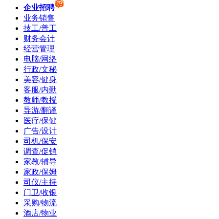
企业招聘
业务销售
技工/普工
财务会计
经营管理
电脑/网络
行政/文秘
美容/健身
客服/内勤
教师/教授
导游/翻译
医疗/保健
广告/设计
司机/保安
调查/促销
家教/辅导
家政/保姆
司仪/主持
门卫/收银
采购/物流
酒店/物业