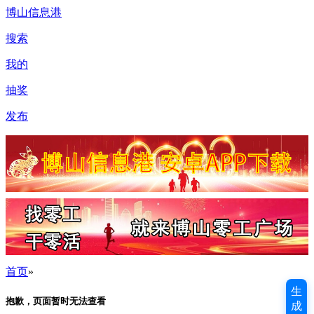
博山信息港
搜索
我的
抽奖
发布
首页
»
生
抱歉，页面暂时无法查看
成