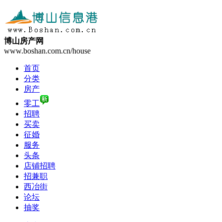
博山房产网
www.boshan.com.cn/house
首页
分类
房产
零工
招聘
买卖
征婚
服务
头条
店铺招聘
招兼职
西冶街
论坛
抽奖