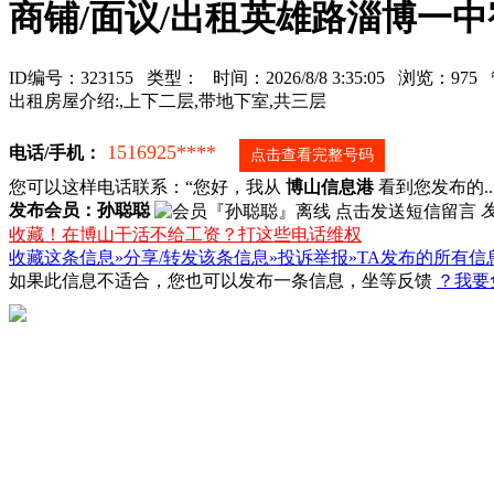
商铺/面议/出租英雄路淄博一
ID编号：323155 类型：
时间：2026/8/8 3:35:05 浏览：97
出租房屋介绍:,上下二层,带地下室,共三层
1516925****
电话/手机：
点击查看完整号码
您可以这样电话联系：“您好，我从
博山信息港
看到您发布的...
发布会员：孙聪聪
收藏！在博山干活不给工资？打这些电话维权
收藏这条信息»
分享/转发该条信息»
投诉举报»
TA发布的所有信
如果此信息不适合，您也可以发布一条信息，坐等反馈
？我要