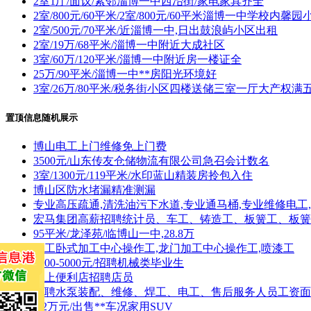
2室1厅/面议/紧邻淄博一中西冶街/家电家具齐全
2室/800元/60平米/2室/800元/60平米淄博一中学校内馨
2室/500元/70平米/近淄博一中,日出鼓浪屿小区出租
2室/19万/68平米/淄博一中附近大成社区
3室/60万/120平米/淄博一中附近房一楼证全
25万/90平米/淄博一中**房阳光环境好
3室/26万/80平米/税务街小区四楼送储三室一厅大产权
置顶信息随机展示
博山电工上门维修免上门费
3500元/山东传友仓储物流有限公司急召会计数名
3室/1300元/119平米/水印蓝山精装房拎包入住
博山区防水堵漏精准测漏
专业高压疏通,清洗油污下水道,专业通马桶,专业维修电工
宏马集团高薪招聘统计员、车工、铸造工、板簧工、板簧
95平米/龙泽苑/临博山一中,28.8万
招工卧式加工中心操作工,龙门加工中心操作工,喷漆工
3000-5000元/招聘机械类毕业生
线上便利店招聘店员
招聘水泵装配、维修、焊工、电工、售后服务人员工资面
1.2万元/出售**车况家用SUV