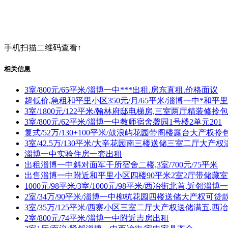
手机扫描二维码查看↑
相关信息
3室/800元/65平米/淄博一中***出租.房东直租.价格面议
超低价,急租和平里小区350元/月/65平米/淄博一中*和平
3室/1800元/122平米/翰林府邸电梯房,三室两厅精装修拎包
3室/800元/62平米/淄博一中教师宿舍馨园1号楼2单元201
复式/52万/130+100平米/鼓浪屿花园带阁楼露台大产
3室/42.5万/130平米/大辛花园南三楼送储三室二厅大产
淄博一中实验住房一套出租
出租淄博一中斜对面军干所宿舍二楼,3室/700元/75平米
出售淄博一中附近和平里小区四楼90平米2室2厅带储藏室
1000元/98平米/3室/1000元/98平米/西冶街北首,近邻淄博
2室/34万/90平米/淄博一中柳杭花园四楼送储大产权可
3室/35万/125平米/西寨小区三室二厅大产权送储满五.
2室/800元/74平米/淄博一中附近吉房出租