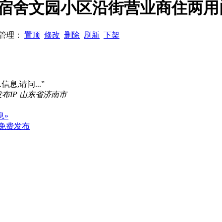
中宿舍文园小区沿街营业商住两用
5 管理：
置顶
修改
删除
刷新
下架
信息,请问...”
发布IP 山东省济南市
息»
免费发布