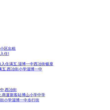
里小区出租
入住!
权拎包入住满五.淄博一中西冶街银座
权满五.西冶街小学淄博一中
一中,西冶街
贷款.商厦新客站博山小学中学
西冶街小学淄博一中步行街