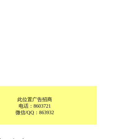
此位置广告招商
电话：8603721
微信/QQ：863932