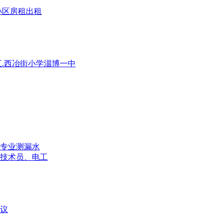
园小区房租出租
满五.西冶街小学淄博一中
,专业测漏水
技术员、电工
议