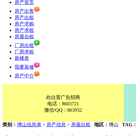
房产首页
房产出售
房产出租
房产求购
房产求租
房屋合租
厂房出租
厂房求租
新楼盘
我要装修
房产中介
此位置广告招商
电话：8603721
微信/QQ：863932
类别：
博山信息港
>
房产信息
>
房屋出租
地区：
博山
TAG