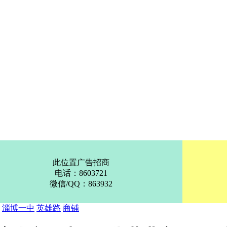
此位置广告招商
电话：8603721
微信/QQ：863932
：
淄博一中
英雄路
商铺