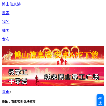
博山信息港
搜索
我的
抽奖
发布
首页
»
生
抱歉，页面暂时无法查看
成