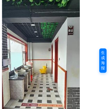
生
成
海
报