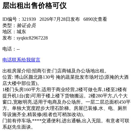
层出租出售价格可仪
ID编号：321939 2026年7月28日发布 6890次查看
类型：
验证会员
地区：城东
发布：syqktc82967228
电话：
--
电话联系
给我留言
出租房屋介绍:招商引资:门店商铺及办公场地出租。
位置: 博山区颜北路130号 掩的蔬菜批发市场对过(原掩的大酒
店大楼中部位置)。
1楼门头房160平方,适用于商业经营,2楼可做仓库,1楼至2楼有
提升机1台(套)可用于楼上楼下货物搬运。2楼280平方,八个大
窗口,宽敞明亮,适用于电商及办公场所。一层二层总面积450平
方。单独大宽度蹬步大理石阶梯。房屋已装修,水、电、厕所
等设施齐全,精装修(租者也可稍加改动)。
门前有停车场,****交通便利,进出通畅,出入无阻。有意者可联
系赵先生面谈。