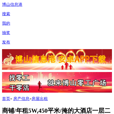
博山信息港
搜索
我的
抽奖
发布
首页
»
房产信息
»
房屋出租
商铺/年租5W,450平米/掩的大酒店一层二