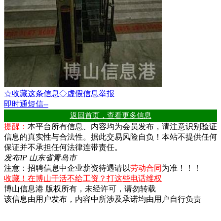
☆收藏这条信息
◇虚假信息举报
即时通
短信
--
返回首页，查看更多信息
提醒：
本平台所有信息、内容均为会员发布，请注意识别验证
信息的真实性与合法性。据此交易风险自负！本站不提供任何
保证并不承担任何法律连带责任。
发布IP 山东省青岛市
注意：招聘信息中企业薪资待遇请以
劳动合同
为准！！！
收藏！在博山干活不给工资？打这些电话维权
博山信息港 版权所有，未经许可，请勿转载
该信息由用户发布，内容中所涉及承诺均由用户自行负责