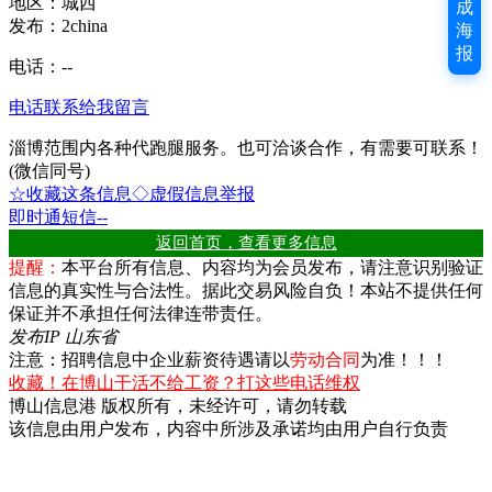
地区：城西
成
发布：2china
海
报
电话：
--
电话联系
给我留言
淄博范围内各种代跑腿服务。也可洽谈合作，有需要可联系！
(微信同号)
☆收藏这条信息
◇虚假信息举报
即时通
短信
--
返回首页，查看更多信息
提醒：
本平台所有信息、内容均为会员发布，请注意识别验证
信息的真实性与合法性。据此交易风险自负！本站不提供任何
保证并不承担任何法律连带责任。
发布IP 山东省
注意：招聘信息中企业薪资待遇请以
劳动合同
为准！！！
收藏！在博山干活不给工资？打这些电话维权
博山信息港 版权所有，未经许可，请勿转载
该信息由用户发布，内容中所涉及承诺均由用户自行负责