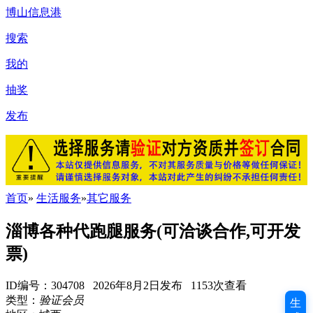
博山信息港
搜索
我的
抽奖
发布
首页
»
生活服务
»
其它服务
淄博各种代跑腿服务(可洽谈合作,可开发
票)
ID编号：304708 2026年8月2日发布 1153次查看
类型：
验证会员
生