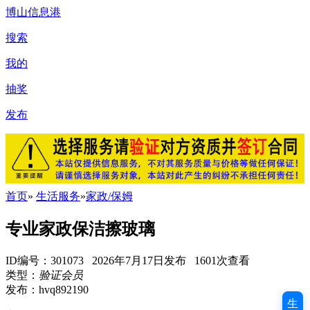
博山信息港
搜索
我的
抽奖
发布
首页
»
生活服务
»
家政/保姆
专业家政保洁擦玻璃
ID编号：301073 2026年7月17日发布 1601次查看
类型：
验证会员
发布：hvq892190
生