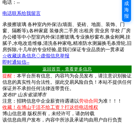
电话：
--
成
海
电话联系
给我留言
报
承接擦玻璃 各种室内外保洁(墙面、瓷砖、地面、装饰、门
窗、隔断等),各种家庭 装修房二手房 出租房 营业房 学校 厂房
办公楼等中小型室内外保洁擦玻璃,专业换纱窗布,换金刚网,挂
腻子,水电改造维修,清洗各种家电,精准防水测漏换毛条滑轮,旧
房拆除,十几年的专业经验,是我们保证专业品质的一贯承诺
☆收藏这条信息
◇虚假信息举报
即时通
短信
--
返回首页，查看更多信息
提醒：
本平台所有信息、内容均为会员发布，请注意识别验证
信息的真实性与合法性。据此交易风险自负！本站不提供任何
保证并不承担任何法律连带责任。
发布IP 山东省淄博市
注意：招聘信息中企业薪资待遇请以
劳动合同
为准！！！
收藏！在博山干活不给工资？打这些电话维权
博山信息港 版权所有，未经许可，请勿转载
该信息由用户发布，内容中所涉及承诺均由用户自行负责